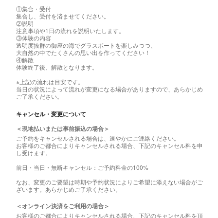
①集合・受付
集合し、受付を済ませてください。
②説明
注意事項や1日の流れを説明いたします。
③体験の内容
透明度抜群の御座の海でグラスボートを楽しみつつ、
大自然の中でたくさんの思い出を作ってください！
④解散
体験終了後、解散となります。
※上記の流れは目安です。
当日の状況によって流れが変更になる場合がありますので、あらかじめ
ご了承ください。
キャンセル・変更について
＜現地払いまたは事前振込の場合＞
ご予約をキャンセルされる場合は、速やかにご連絡ください。
お客様のご都合によりキャンセルされる場合、下記のキャンセル料を申
し受けます。
前日・当日・無断キャンセル：ご予約料金の100%
なお、変更のご要望は時期や予約状況によりご希望に添えない場合がご
ざいます。あらかじめご了承ください。
＜オンライン決済をご利用の場合＞
お客様のご都合によりキャンセルされる場合、下記のキャンセル料を頂