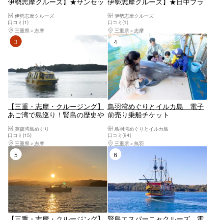
伊勢志摩クルーズ】★サンセッ
伊勢志摩クルーズ】★日中プラ
トクルーズ(30分コース)真珠の
ン(30分コース）小学生から参加
伊勢志摩クルーズ
伊勢志摩クルーズ
ふるさと英虞湾をご案内しま
OK※ご予約は２名様から承って
口コミ(1)
口コミ(1)
す！小学生から参加OK！1名か
おります。※貸し切りプランは
三重県
志摩
三重県
志摩
らでも参加OK！
お電話にてご予約承っておりま
3位
4位
す。
【三重・志摩・クルージング】
鳥羽湾めぐりとイルカ島 電子
あご湾で島巡り！賢島の歴史や
前売り乗船チケット
裏話などを交えた、船長の愉快
英虞湾島めぐり
鳥羽湾めぐりとイルカ島
な解説もお楽しみください。フ
口コミ(15)
口コミ(94)
ァミリーにおすすめ！未就学児
三重県
志摩
三重県
鳥羽
無料！＜乗合船＞
5位
6位
【三重・志摩・クルージング】
賢島エスパーニャクルーズ 電