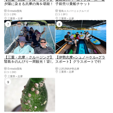
夕陽に染まる志摩の海を堪能！
子前売り乗船チケット
英虞湾サンセットクルーズ
Entrada賢島
賢島エスパーニャクルーズ
口コミ(29)
口コミ(81)
三重県
志摩
三重県
志摩
7位
8位
【三重・志摩・クルージング】
【伊勢志摩×シュノーケル×グラ
賢島をのんびり一周観光！貸し
スボート】グラスボートで行
切りクルージング体験
く！感動シュノーケルツアー！
Entrada賢島
LUXUNA伊勢志摩
三重県
志摩
口コミ(32)
三重県
志摩
9位