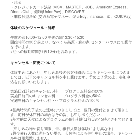
・現金
・クレジットカード決済 (VISA、MASTER、JCB、AmericanExpress、
Diners Club、銀聯(UnionPay)、DISCOVER)
・非接触型決済 (交通系電子マネー、楽天Edy、nanaco、iD、QUICPay)
体験のスケジュール・詳細
午前の部10:00~12:00 午後の部13:30~15:30
開始時間の30分前より、なべくら高原・森の家 センターハウスにて受付
を行います。
※池への移動時間(往復10分)を含みます。
キャンセル・変更について
体験申込にあたり、申し込み後のお客様都合によるキャンセルにつきま
しては、以下のキャンセル料を申し受けます。予めご了承の上、参加申
込をお願いいたします。
実施日2日前のキャンセル料 ･･･ プログラム料金の20%
実施日前日のキャンセル料 ･･･ プログラム料金の50%
実施当日のキャンセル料 ･･･ プログラム料金の100％
※営業時間終了後のご連絡につきましては、翌日の受付とさせて頂きま
す。前日が休館日の場合はその旨、お申し出ください。
※基本的に天候によるプログラムの催行判断は前日の15時とさせて頂きま
す。
（申し込み締め切り期限、最小催行人数は体験により異なる）
※最少催行人数に満たない場合、天候等による催行中止の場合、キャンセ
ル料は頂戴致しません。