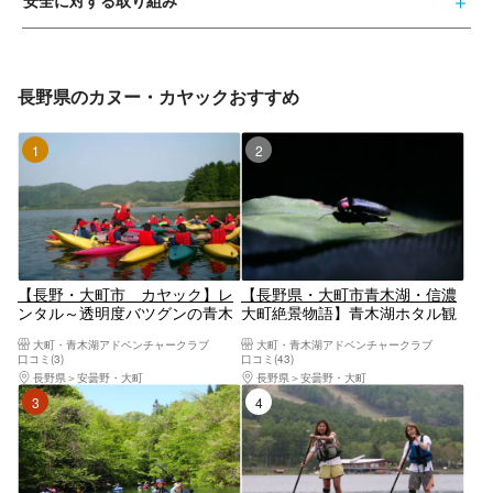
安全に対する取り組み
長野県のカヌー・カヤックおすすめ
1位
2位
【長野・大町市 カヤック】レ
【長野県・大町市青木湖・信濃
ンタル～透明度バツグンの青木
大町絶景物語】青木湖ホタル観
湖で気ままにクルーズを楽しも
賞クルーズ
大町・青木湖アドベンチャークラブ
大町・青木湖アドベンチャークラブ
う (1時間～）
口コミ(3)
口コミ(43)
長野県
安曇野・大町
長野県
安曇野・大町
3位
4位