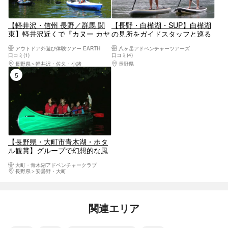
【軽井沢・信州 長野／群馬 関
【長野・白樺湖・SUP】白樺湖
東】軽井沢近くで『カヌー カヤ
の見所をガイドスタッフと巡る
ック体験』◎4才〜初めてOK！
2時間SUPツアー
アウトドア外遊び体験ツアー EARTH
八ヶ岳アドベンチャーツアーズ
春は花見・新緑、夏は水遊び、
口コミ(1)
口コミ(4)
秋は紅葉☆ アウトドア外遊び
長野県
軽井沢・佐久・小諸
長野県
蓼科・白樺湖・車山・女神湖・姫木平
自然体験 ◎こども、ファミリ
5位
ー、カップルさんに
【長野県・大町市青木湖・ホタ
ル観賞】グループで幻想的な風
景を独占する青木湖ホタル観賞
大町・青木湖アドベンチャークラブ
貸切クルーズ
長野県
安曇野・大町
関連エリア