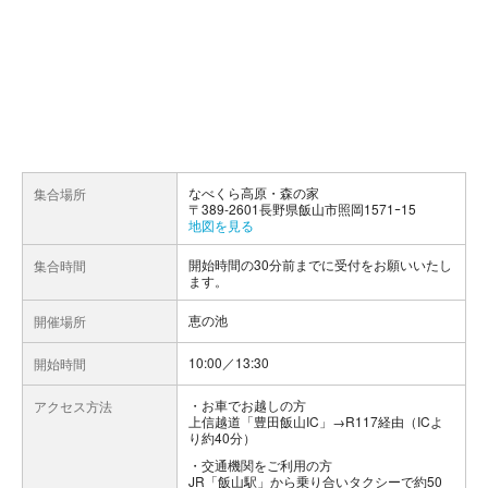
なべくら高原・森の家
集合場所
〒389-2601長野県飯山市照岡1571ｰ15
地図を見る
開始時間の30分前までに受付をお願いいたし
集合時間
ます。
恵の池
開催場所
10:00／13:30
開始時間
お車でお越しの方
アクセス方法
上信越道「豊田飯山IC」→R117経由（ICよ
り約40分）
交通機関をご利用の方
JR「飯山駅」から乗り合いタクシーで約50