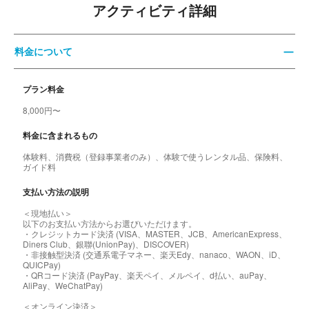
アクティビティ詳細
料金について
プラン料金
8,000円〜
料金に含まれるもの
体験料、消費税（登録事業者のみ）、体験で使うレンタル品、保険料、
ガイド料
支払い方法の説明
＜現地払い＞
以下のお支払い方法からお選びいただけます。
・クレジットカード決済 (VISA、MASTER、JCB、AmericanExpress、
Diners Club、銀聯(UnionPay)、DISCOVER)
・非接触型決済 (交通系電子マネー、楽天Edy、nanaco、WAON、iD、
QUICPay)
・QRコード決済 (PayPay、楽天ペイ、メルペイ、d払い、auPay、
AliPay、WeChatPay)
＜オンライン決済＞