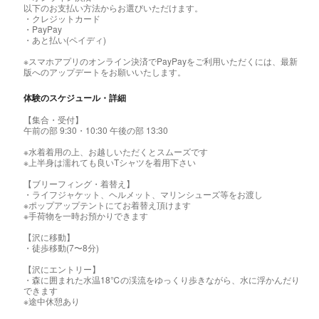
以下のお支払い方法からお選びいただけます。
・クレジットカード
・PayPay
・あと払い(ペイディ)
※スマホアプリのオンライン決済でPayPayをご利用いただくには、最新
版へのアップデートをお願いいたします。
体験のスケジュール・詳細
【集合・受付】
午前の部 9:30・10:30 午後の部 13:30
※水着着用の上、お越しいただくとスムーズです
※上半身は濡れても良いTシャツを着用下さい
【ブリーフィング・着替え】
・ライフジャケット、ヘルメット、マリンシューズ等をお渡し
※ポップアップテントにてお着替え頂けます
※手荷物を一時お預かりできます
【沢に移動】
・徒歩移動(7〜8分)
【沢にエントリー】
・森に囲まれた水温18℃の渓流をゆっくり歩きながら、水に浮かんだり
できます
※途中休憩あり