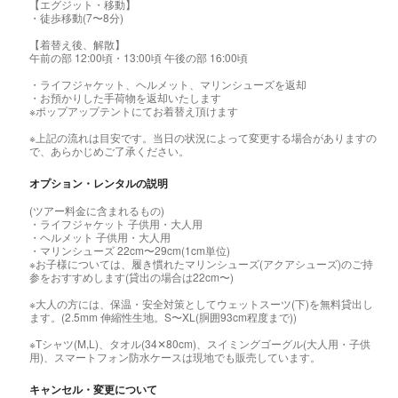
【エグジット・移動】
・徒歩移動(7〜8分)
【着替え後、解散】
午前の部 12:00頃・13:00頃 午後の部 16:00頃
・ライフジャケット、ヘルメット、マリンシューズを返却
・お預かりした手荷物を返却いたします
※ポップアップテントにてお着替え頂けます
※上記の流れは目安です。当日の状況によって変更する場合がありますの
で、あらかじめご了承ください。
オプション・レンタルの説明
(ツアー料金に含まれるもの)
・ライフジャケット 子供用・大人用
・ヘルメット 子供用・大人用
・マリンシューズ 22cm〜29cm(1cm単位)
※お子様については、履き慣れたマリンシューズ(アクアシューズ)のご持
参をおすすめします(貸出の場合は22cm〜)
※大人の方には、保温・安全対策としてウェットスーツ(下)を無料貸出し
ます。(2.5mm 伸縮性生地。S〜XL(胴囲93cm程度まで))
※Tシャツ(M,L)、タオル(34✕80cm)、スイミングゴーグル(大人用・子供
用)、スマートフォン防水ケースは現地でも販売しています。
キャンセル・変更について