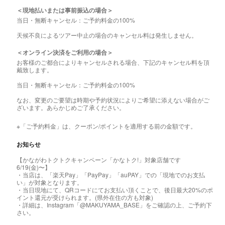
＜現地払いまたは事前振込の場合＞
当日・無断キャンセル：ご予約料金の100%
天候不良によるツアー中止の場合のキャンセル料は発生しません。
＜オンライン決済をご利用の場合＞
お客様のご都合によりキャンセルされる場合、下記のキャンセル料を頂
戴致します。
当日・無断キャンセル：ご予約料金の100%
なお、変更のご要望は時期や予約状況によりご希望に添えない場合がご
ざいます。あらかじめご了承ください。
※「ご予約料金」は、クーポン/ポイントを適用する前の金額です。
お知らせ
【かながわトクトクキャンペーン「かなトク!」対象店舗です
6/19(金)〜】
・当店は、「楽天Pay」「PayPay」「auPAY」での「現地でのお支払
い」が対象となります。
・当日現地にて、QRコードにてお支払い頂くことで、後日最大20%のポ
イント還元が受けられます。(県外在住の方も対象)
・詳細は、Instagram「@MAKUYAMA_BASE」をご確認の上、ご予約下
さい。