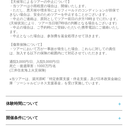
【天候等によるツアーの中止について】
・当ツアーは小雨程度の場合は、開催いたします。
・ただし、悪天候や増水等によりフィールドのコンディションが担保で
きない場合は、安全のためツアーを中止することがございます。
・中止のご連絡は、原則としてツアー前日の夕方19時までに行います。
(天候状況により、ツアー当日朝7時頃の判断となる場合もございます)
・中止の場合は、ご予約時にご登録いただいた携帯電話にご連絡いたし
ます。
・中止となった場合は、参加費を返金処理させて頂きます。
【傷害保険について】
・ツアーにおいて万が一事故が発生した場合、これらに対しての責任
は、加入する以下の保険の範囲内にて対応させていただきます。
通院3,000円/日、入院5,000円/日
死亡・後遺障害：1000万円/名
(三井住友海上火災保険)
※当ツアーは、湯河原町「特定創業支援・伴走支援」及び日本政策金融公
庫「ソーシャルビジネス支援基金」を受け実施しています。
体験時間について
開催条件について