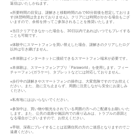
返信はいたしかねます。
※所要時間の目安は、謎解きと移動時間のみで60分前後を想定しておりま
す(休憩時間は含まれておりません)。クリアには時間がかかる場合もござ
いますので、余裕を持ってご参加されることを推奨いたします。
※当日クリアできなかった場合も、30日以内であればいつでもプレイする
ことも可能です。
※体験中にスマートフォンを買い替えした場合、謎解きのクリアしたログ
以外は引き継げません。
※本体験はインターネットに接続できるスマートフォン端末が必要です。
※本体験は、スマートフォンアプリ「Paraworld」を使用します。フィー
チャーフォン(ガラケー)、タブレットなどには対応しておりません。
※歩行中の謎解きやスマートフォンの操作は、大変危険ですのでお控えく
ださい。また、急に立ち止まらず、周囲に注意しながら安全にお楽しみ
ください。
※私有地にははいらないでください。
※参加中は、買い物や観光をされている周囲の方へのご配慮をお願いいた
します。また、公共の道路や施設内での座り込みは、トラブルの原因と
なる場合がございますので、お控えください。
※早朝、深夜にプレイすることは近隣住民の方のご迷惑となりますのでご
遠慮ください。