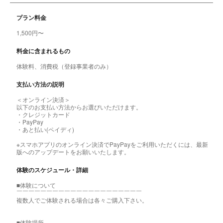
プラン料金
1,500円〜
料金に含まれるもの
体験料、消費税（登録事業者のみ）
支払い方法の説明
＜オンライン決済＞
以下のお支払い方法からお選びいただけます。
・クレジットカード
・PayPay
・あと払い(ペイディ)
※スマホアプリのオンライン決済でPayPayをご利用いただくには、最新
版へのアップデートをお願いいたします。
体験のスケジュール・詳細
■体験について
￣￣￣￣￣￣￣￣￣￣￣￣￣￣￣￣￣￣￣￣￣
複数人でご体験される場合は各々ご購入下さい。
■体験場所