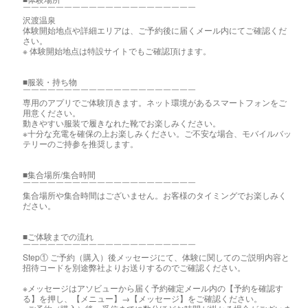
￣￣￣￣￣￣￣￣￣￣￣￣￣￣￣￣￣￣￣￣￣
沢渡温泉
体験開始地点や詳細エリアは、ご予約後に届くメール内にてご確認くだ
さい。
※ 体験開始地点は特設サイトでもご確認頂けます。
■服装・持ち物
￣￣￣￣￣￣￣￣￣￣￣￣￣￣￣￣￣￣￣￣￣
専用のアプリでご体験頂きます。ネット環境があるスマートフォンをご
用意ください。
動きやすい服装で履きなれた靴でお楽しみください。
※十分な充電を確保の上お楽しみください。ご不安な場合、モバイルバッ
テリーのご持参を推奨します。
■集合場所/集合時間
￣￣￣￣￣￣￣￣￣￣￣￣￣￣￣￣￣￣￣￣￣
集合場所や集合時間はございません。お客様のタイミングでお楽しみく
ださい。
■ご体験までの流れ
￣￣￣￣￣￣￣￣￣￣￣￣￣￣￣￣￣￣￣￣￣
Step① ご予約（購入）後メッセージにて、体験に関してのご説明内容と
招待コードを別途弊社よりお送りするのでご確認ください。
※メッセージはアソビューから届く予約確定メール内の【予約を確認す
る】を押し、【メニュー】→【メッセージ】をご確認ください。