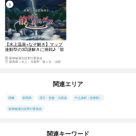
5位
【水上温泉×なぞ解き】マップ
連動型の3D謎解きに挑戦♪「龍
神秘湯伝説」
龍神秘湯伝説実行委員会
群馬県
水上・月夜野・猿ヶ京・法師
関連エリア
関東
群馬県
四万・吾妻・川原湯
中之条町（吾妻郡）
龍神秘湯伝説実行委員会
関連キーワード