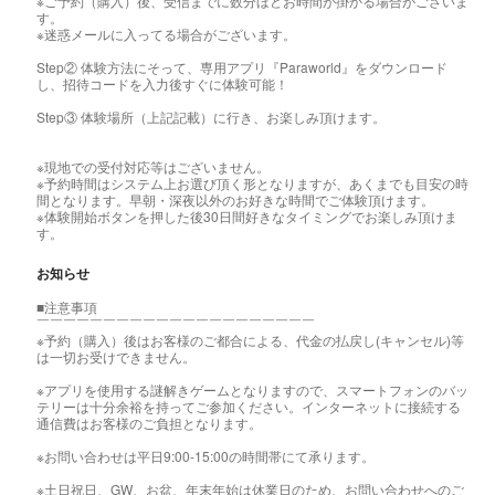
※ご予約（購入）後、受信までに数分ほどお時間が掛かる場合がございま
す。
※迷惑メールに入ってる場合がございます。
Step② 体験方法にそって、専用アプリ『Paraworld』をダウンロード
し、招待コードを入力後すぐに体験可能！
Step③ 体験場所（上記記載）に行き、お楽しみ頂けます。
※現地での受付対応等はございません。
※予約時間はシステム上お選び頂く形となりますが、あくまでも目安の時
間となります。早朝・深夜以外のお好きな時間でご体験頂けます。
※体験開始ボタンを押した後30日間好きなタイミングでお楽しみ頂けま
す。
お知らせ
■注意事項
￣￣￣￣￣￣￣￣￣￣￣￣￣￣￣￣￣￣￣￣￣
※予約（購入）後はお客様のご都合による、代金の払戻し(キャンセル)等
は一切お受けできません。
※アプリを使用する謎解きゲームとなりますので、スマートフォンのバッ
テリーは十分余裕を持ってご参加ください。インターネットに接続する
通信費はお客様のご負担となります。
※お問い合わせは平日9:00-15:00の時間帯にて承ります。
※土日祝日、GW、お盆、年末年始は休業日のため、お問い合わせへのご