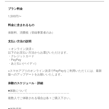
プラン料金
1,500円〜
料金に含まれるもの
体験料、消費税（登録事業者のみ）
支払い方法の説明
＜オンライン決済＞
以下のお支払い方法からお選びいただけます。
・クレジットカード
・PayPay
・あと払い(ペイディ)
※スマホアプリのオンライン決済でPayPayをご利用いただくには、最新
版へのアップデートをお願いいたします。
体験のスケジュール・詳細
■体験について
￣￣￣￣￣￣￣￣￣￣￣￣￣￣￣￣￣￣￣￣￣
複数人でご体験される場合は各々ご購入下さい。
■体験場所