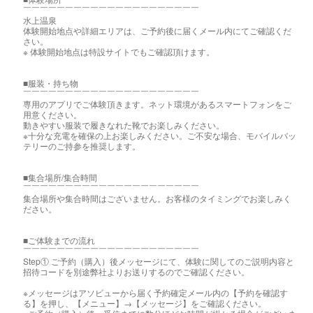
￣￣￣￣￣￣￣￣￣￣￣￣￣￣￣￣￣￣￣￣￣
水上温泉
体験開始地点や詳細エリアは、ご予約後に届くメール内にてご確認くだ
さい。
※ 体験開始地点は特設サイトでもご確認頂けます。
■服装・持ち物
￣￣￣￣￣￣￣￣￣￣￣￣￣￣￣￣￣￣￣￣￣
専用のアプリでご体験頂きます。ネット環境があるスマートフォンをご
用意ください。
動きやすい服装で履きなれた靴でお楽しみください。
※十分な充電を確保の上お楽しみください。ご不安な場合、モバイルバッ
テリーのご持参を推奨します。
■集合場所/集合時間
￣￣￣￣￣￣￣￣￣￣￣￣￣￣￣￣￣￣￣￣￣
集合場所や集合時間はございません。お客様のタイミングでお楽しみく
ださい。
■ご体験までの流れ
￣￣￣￣￣￣￣￣￣￣￣￣￣￣￣￣￣￣￣￣￣
Step① ご予約（購入）後メッセージにて、体験に関してのご説明内容と
招待コードを別途弊社よりお送りするのでご確認ください。
※メッセージはアソビューから届く予約確定メール内の【予約を確認す
る】を押し、【メニュー】→【メッセージ】をご確認ください。