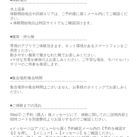
￣￣￣￣￣￣￣￣￣￣￣￣￣￣￣￣￣￣￣￣￣
水上温泉
体験開始地点や詳細エリアは、ご予約後に届くメール内にてご確認くだ
さい。
※ 体験開始地点は特設サイトでもご確認頂けます。
■服装・持ち物
￣￣￣￣￣￣￣￣￣￣￣￣￣￣￣￣￣￣￣￣￣
専用のアプリでご体験頂きます。ネット環境があるスマートフォンをご
用意ください。
動きやすい服装で履きなれた靴でお楽しみください。
※十分な充電を確保の上お楽しみください。ご不安な場合、モバイルバッ
テリーのご持参を推奨します。
■集合場所/集合時間
￣￣￣￣￣￣￣￣￣￣￣￣￣￣￣￣￣￣￣￣￣
集合場所や集合時間はございません。お客様のタイミングでお楽しみく
ださい。
■ご体験までの流れ
￣￣￣￣￣￣￣￣￣￣￣￣￣￣￣￣￣￣￣￣￣
Step① ご予約（購入）後メッセージにて、体験に関してのご説明内容と
招待コードを別途弊社よりお送りするのでご確認ください。
※メッセージはアソビューから届く予約確定メール内の【予約を確認す
る】を押し、【メニュー】→【メッセージ】をご確認ください。