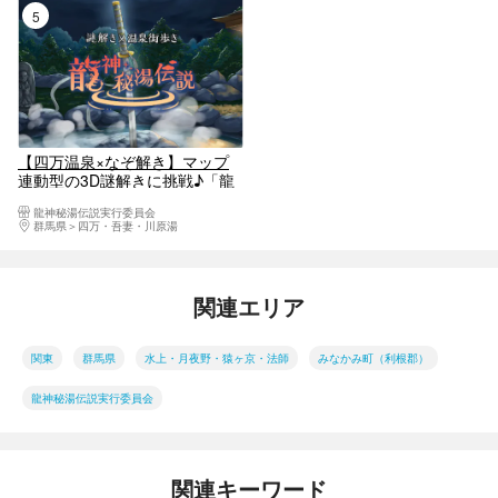
5位
【四万温泉×なぞ解き】マップ
連動型の3D謎解きに挑戦♪「龍
神秘湯伝説」
龍神秘湯伝説実行委員会
群馬県
四万・吾妻・川原湯
関連エリア
関東
群馬県
水上・月夜野・猿ヶ京・法師
みなかみ町（利根郡）
龍神秘湯伝説実行委員会
関連キーワード