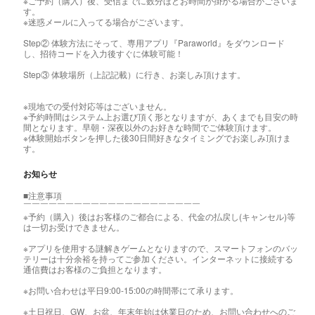
※ご予約（購入）後、受信までに数分ほどお時間が掛かる場合がございま
す。
※迷惑メールに入ってる場合がございます。
Step② 体験方法にそって、専用アプリ『Paraworld』をダウンロード
し、招待コードを入力後すぐに体験可能！
Step③ 体験場所（上記記載）に行き、お楽しみ頂けます。
※現地での受付対応等はございません。
※予約時間はシステム上お選び頂く形となりますが、あくまでも目安の時
間となります。早朝・深夜以外のお好きな時間でご体験頂けます。
※体験開始ボタンを押した後30日間好きなタイミングでお楽しみ頂けま
す。
お知らせ
■注意事項
￣￣￣￣￣￣￣￣￣￣￣￣￣￣￣￣￣￣￣￣￣
※予約（購入）後はお客様のご都合による、代金の払戻し(キャンセル)等
は一切お受けできません。
※アプリを使用する謎解きゲームとなりますので、スマートフォンのバッ
テリーは十分余裕を持ってご参加ください。インターネットに接続する
通信費はお客様のご負担となります。
※お問い合わせは平日9:00-15:00の時間帯にて承ります。
※土日祝日、GW、お盆、年末年始は休業日のため、お問い合わせへのご