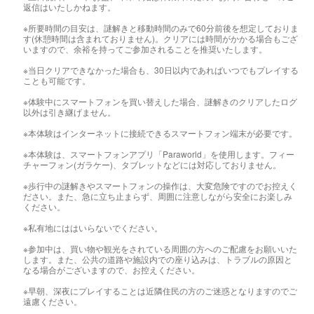
返信はいたしかねます。
※所要時間の目安は、謎解きと移動時間のみで60分前後を想定しておりま
す(休憩時間は含まれておりません)。クリアには時間がかかる場合もござ
いますので、余裕を持ってご参加されることを推奨いたします。
※当日クリアできなかった場合も、30日以内であればいつでもプレイする
ことも可能です。
※体験中にスマートフォンを買い替えした場合、謎解きのクリアしたログ
以外は引き継げません。
※本体験はインターネットに接続できるスマートフォン端末が必要です。
※本体験は、スマートフォンアプリ「Paraworld」を使用します。フィー
チャーフォン(ガラケー)、タブレットなどには対応しておりません。
※歩行中の謎解きやスマートフォンの操作は、大変危険ですのでお控えく
ださい。また、急に立ち止まらず、周囲に注意しながら安全にお楽しみ
ください。
※私有地にははいらないでください。
※参加中は、買い物や観光をされている周囲の方へのご配慮をお願いいた
します。また、公共の道路や施設内での座り込みは、トラブルの原因と
なる場合がございますので、お控えください。
※早朝、深夜にプレイすることは近隣住民の方のご迷惑となりますのでご
遠慮ください。