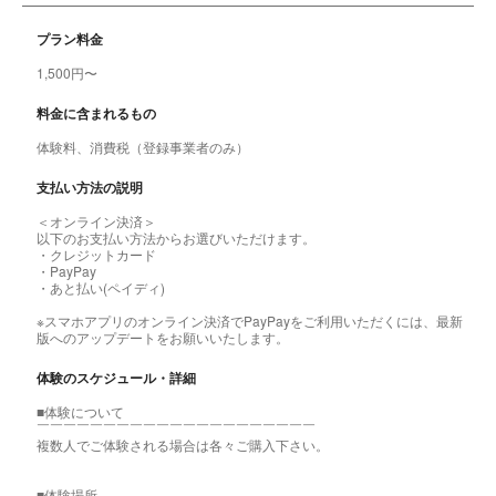
プラン料金
1,500円〜
料金に含まれるもの
体験料、消費税（登録事業者のみ）
支払い方法の説明
＜オンライン決済＞
以下のお支払い方法からお選びいただけます。
・クレジットカード
・PayPay
・あと払い(ペイディ)
※スマホアプリのオンライン決済でPayPayをご利用いただくには、最新
版へのアップデートをお願いいたします。
体験のスケジュール・詳細
■体験について
￣￣￣￣￣￣￣￣￣￣￣￣￣￣￣￣￣￣￣￣￣
複数人でご体験される場合は各々ご購入下さい。
■体験場所