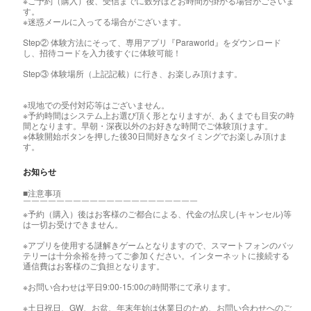
※ご予約（購入）後、受信までに数分ほどお時間が掛かる場合がございま
す。
※迷惑メールに入ってる場合がございます。
Step② 体験方法にそって、専用アプリ『Paraworld』をダウンロード
し、招待コードを入力後すぐに体験可能！
Step③ 体験場所（上記記載）に行き、お楽しみ頂けます。
※現地での受付対応等はございません。
※予約時間はシステム上お選び頂く形となりますが、あくまでも目安の時
間となります。早朝・深夜以外のお好きな時間でご体験頂けます。
※体験開始ボタンを押した後30日間好きなタイミングでお楽しみ頂けま
す。
お知らせ
■注意事項
￣￣￣￣￣￣￣￣￣￣￣￣￣￣￣￣￣￣￣￣￣
※予約（購入）後はお客様のご都合による、代金の払戻し(キャンセル)等
は一切お受けできません。
※アプリを使用する謎解きゲームとなりますので、スマートフォンのバッ
テリーは十分余裕を持ってご参加ください。インターネットに接続する
通信費はお客様のご負担となります。
※お問い合わせは平日9:00-15:00の時間帯にて承ります。
※土日祝日、GW、お盆、年末年始は休業日のため、お問い合わせへのご