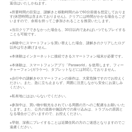
返信はいたしかねます。
※所要時間の目安は、謎解きと移動時間のみで60分前後を想定しておりま
す(休憩時間は含まれておりません)。クリアには時間がかかる場合もござ
いますので、余裕を持ってご参加されることを推奨いたします。
※当日クリアできなかった場合も、30日以内であればいつでもプレイする
ことも可能です。
※体験中にスマートフォンを買い替えした場合、謎解きのクリアしたログ
以外は引き継げません。
※本体験はインターネットに接続できるスマートフォン端末が必要です。
※本体験は、スマートフォンアプリ「Paraworld」を使用します。フィー
チャーフォン(ガラケー)、タブレットなどには対応しておりません。
※歩行中の謎解きやスマートフォンの操作は、大変危険ですのでお控えく
ださい。また、急に立ち止まらず、周囲に注意しながら安全にお楽しみ
ください。
※私有地にははいらないでください。
※参加中は、買い物や観光をされている周囲の方へのご配慮をお願いいた
します。また、公共の道路や施設内での座り込みは、トラブルの原因と
なる場合がございますので、お控えください。
※早朝、深夜にプレイすることは近隣住民の方のご迷惑となりますのでご
遠慮ください。