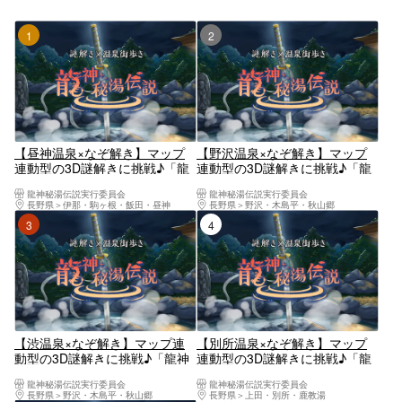
1位
2位
【昼神温泉×なぞ解き】マップ
【野沢温泉×なぞ解き】マップ
連動型の3D謎解きに挑戦♪「龍
連動型の3D謎解きに挑戦♪「龍
神秘湯伝説」
神秘湯伝説」
龍神秘湯伝説実行委員会
龍神秘湯伝説実行委員会
長野県
伊那・駒ヶ根・飯田・昼神
長野県
野沢・木島平・秋山郷
3位
4位
【渋温泉×なぞ解き】マップ連
【別所温泉×なぞ解き】マップ
動型の3D謎解きに挑戦♪「龍神
連動型の3D謎解きに挑戦♪「龍
秘湯伝説」
神秘湯伝説」
龍神秘湯伝説実行委員会
龍神秘湯伝説実行委員会
長野県
野沢・木島平・秋山郷
長野県
上田・別所・鹿教湯