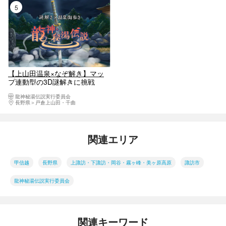
5位
【上山田温泉×なぞ解き】マッ
プ連動型の3D謎解きに挑戦
♪「龍神秘湯伝説」
龍神秘湯伝説実行委員会
長野県
戸倉上山田・千曲
関連エリア
甲信越
長野県
上諏訪・下諏訪・岡谷・霧ヶ峰・美ヶ原高原
諏訪市
龍神秘湯伝説実行委員会
関連キーワード