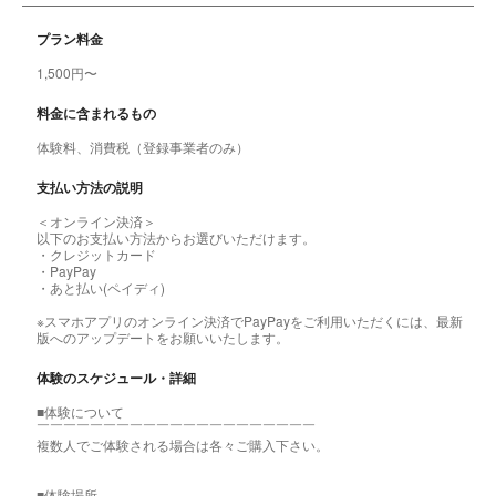
プラン料金
1,500円〜
料金に含まれるもの
体験料、消費税（登録事業者のみ）
支払い方法の説明
＜オンライン決済＞
以下のお支払い方法からお選びいただけます。
・クレジットカード
・PayPay
・あと払い(ペイディ)
※スマホアプリのオンライン決済でPayPayをご利用いただくには、最新
版へのアップデートをお願いいたします。
体験のスケジュール・詳細
■体験について
￣￣￣￣￣￣￣￣￣￣￣￣￣￣￣￣￣￣￣￣￣
複数人でご体験される場合は各々ご購入下さい。
■体験場所