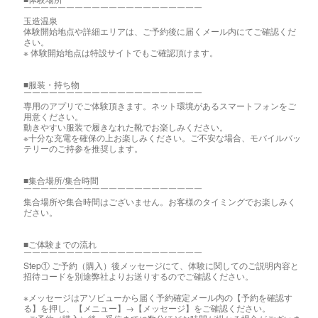
￣￣￣￣￣￣￣￣￣￣￣￣￣￣￣￣￣￣￣￣￣
玉造温泉
体験開始地点や詳細エリアは、ご予約後に届くメール内にてご確認くだ
さい。
※ 体験開始地点は特設サイトでもご確認頂けます。
■服装・持ち物
￣￣￣￣￣￣￣￣￣￣￣￣￣￣￣￣￣￣￣￣￣
専用のアプリでご体験頂きます。ネット環境があるスマートフォンをご
用意ください。
動きやすい服装で履きなれた靴でお楽しみください。
※十分な充電を確保の上お楽しみください。ご不安な場合、モバイルバッ
テリーのご持参を推奨します。
■集合場所/集合時間
￣￣￣￣￣￣￣￣￣￣￣￣￣￣￣￣￣￣￣￣￣
集合場所や集合時間はございません。お客様のタイミングでお楽しみく
ださい。
■ご体験までの流れ
￣￣￣￣￣￣￣￣￣￣￣￣￣￣￣￣￣￣￣￣￣
Step① ご予約（購入）後メッセージにて、体験に関してのご説明内容と
招待コードを別途弊社よりお送りするのでご確認ください。
※メッセージはアソビューから届く予約確定メール内の【予約を確認す
る】を押し、【メニュー】→【メッセージ】をご確認ください。