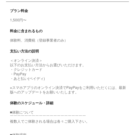
プラン料金
1,500円〜
料金に含まれるもの
体験料、消費税（登録事業者のみ）
支払い方法の説明
＜オンライン決済＞
以下のお支払い方法からお選びいただけます。
・クレジットカード
・PayPay
・あと払い(ペイディ)
※スマホアプリのオンライン決済でPayPayをご利用いただくには、最新
版へのアップデートをお願いいたします。
体験のスケジュール・詳細
■体験について
￣￣￣￣￣￣￣￣￣￣￣￣￣￣￣￣￣￣￣￣￣
複数人でご体験される場合は各々ご購入下さい。
■体験場所