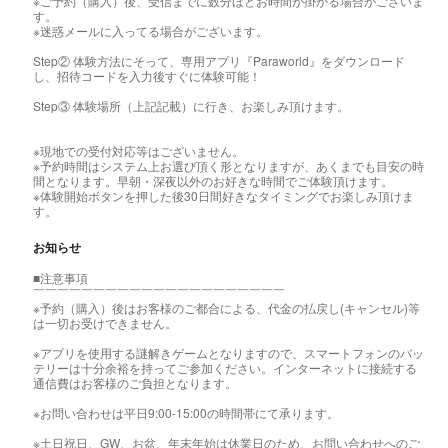
※ご予約（購入）後、受信までに数分ほどお時間が掛かる場合がございま
す。
※迷惑メールに入ってる場合がございます。
Step② 体験方法にそって、専用アプリ『Paraworld』をダウンロード
し、招待コードを入力後すぐに体験可能！
Step③ 体験場所（上記記載）に行き、お楽しみ頂けます。
※現地での受付対応等はございません。
※予約時間はシステム上お選び頂く形となりますが、あくまでも目安の時
間となります。早朝・深夜以外のお好きな時間でご体験頂けます。
※体験開始ボタンを押した後30日間好きなタイミングでお楽しみ頂けま
す。
お知らせ
■注意事項
￣￣￣￣￣￣￣￣￣￣￣￣￣￣￣￣￣￣￣￣￣
※予約（購入）後はお客様のご都合による、代金の払戻し(キャンセル)等
は一切お受けできません。
※アプリを使用する謎解きゲームとなりますので、スマートフォンのバッ
テリーは十分余裕を持ってご参加ください。インターネットに接続する
通信費はお客様のご負担となります。
※お問い合わせは平日9:00-15:00の時間帯にて承ります。
※土日祝日、GW、お盆、年末年始は休業日のため、お問い合わせへのご