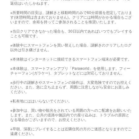
返信はいたしかねます。
※所要時間の目安は、謎解きと移動時間のみで60分前後を想定しておりま
す(休憩時間は含まれておりません)。クリアには時間がかかる場合もござ
いますので、余裕を持ってご参加されることを推奨いたします。
※当日クリアできなかった場合も、30日以内であればいつでもプレイする
ことも可能です。
※体験中にスマートフォンを買い替えした場合、謎解きのクリアしたログ
以外は引き継げません。
※本体験はインターネットに接続できるスマートフォン端末が必要です。
※本体験は、スマートフォンアプリ「Paraworld」を使用します。フィー
チャーフォン(ガラケー)、タブレットなどには対応しておりません。
※歩行中の謎解きやスマートフォンの操作は、大変危険ですのでお控えく
ださい。また、急に立ち止まらず、周囲に注意しながら安全にお楽しみ
ください。
※私有地にははいらないでください。
※参加中は、買い物や観光をされている周囲の方へのご配慮をお願いいた
します。また、公共の道路や施設内での座り込みは、トラブルの原因と
なる場合がございますので、お控えください。
※早朝、深夜にプレイすることは近隣住民の方のご迷惑となりますのでご
遠慮ください。