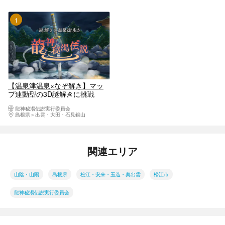
1位
【温泉津温泉×なぞ解き】マッ
プ連動型の3D謎解きに挑戦
♪「龍神秘湯伝説」
龍神秘湯伝説実行委員会
島根県
出雲・大田・石見銀山
関連エリア
山陰・山陽
島根県
松江・安来・玉造・奥出雲
松江市
龍神秘湯伝説実行委員会