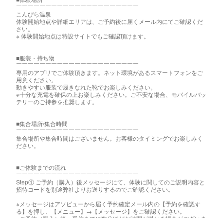
￣￣￣￣￣￣￣￣￣￣￣￣￣￣￣￣￣￣￣￣￣
こんぴら温泉
体験開始地点や詳細エリアは、ご予約後に届くメール内にてご確認くだ
さい。
※ 体験開始地点は特設サイトでもご確認頂けます。
■服装・持ち物
￣￣￣￣￣￣￣￣￣￣￣￣￣￣￣￣￣￣￣￣￣
専用のアプリでご体験頂きます。ネット環境があるスマートフォンをご
用意ください。
動きやすい服装で履きなれた靴でお楽しみください。
※十分な充電を確保の上お楽しみください。ご不安な場合、モバイルバッ
テリーのご持参を推奨します。
■集合場所/集合時間
￣￣￣￣￣￣￣￣￣￣￣￣￣￣￣￣￣￣￣￣￣
集合場所や集合時間はございません。お客様のタイミングでお楽しみく
ださい。
■ご体験までの流れ
￣￣￣￣￣￣￣￣￣￣￣￣￣￣￣￣￣￣￣￣￣
Step① ご予約（購入）後メッセージにて、体験に関してのご説明内容と
招待コードを別途弊社よりお送りするのでご確認ください。
※メッセージはアソビューから届く予約確定メール内の【予約を確認す
る】を押し、【メニュー】→【メッセージ】をご確認ください。