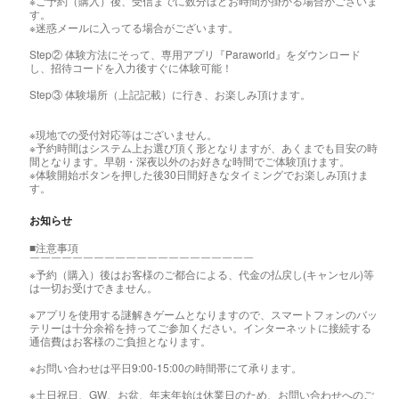
※ご予約（購入）後、受信までに数分ほどお時間が掛かる場合がございま
す。
※迷惑メールに入ってる場合がございます。
Step② 体験方法にそって、専用アプリ『Paraworld』をダウンロード
し、招待コードを入力後すぐに体験可能！
Step③ 体験場所（上記記載）に行き、お楽しみ頂けます。
※現地での受付対応等はございません。
※予約時間はシステム上お選び頂く形となりますが、あくまでも目安の時
間となります。早朝・深夜以外のお好きな時間でご体験頂けます。
※体験開始ボタンを押した後30日間好きなタイミングでお楽しみ頂けま
す。
お知らせ
■注意事項
￣￣￣￣￣￣￣￣￣￣￣￣￣￣￣￣￣￣￣￣￣
※予約（購入）後はお客様のご都合による、代金の払戻し(キャンセル)等
は一切お受けできません。
※アプリを使用する謎解きゲームとなりますので、スマートフォンのバッ
テリーは十分余裕を持ってご参加ください。インターネットに接続する
通信費はお客様のご負担となります。
※お問い合わせは平日9:00-15:00の時間帯にて承ります。
※土日祝日、GW、お盆、年末年始は休業日のため、お問い合わせへのご