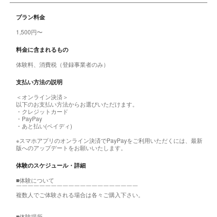
プラン料金
1,500円〜
料金に含まれるもの
体験料、消費税（登録事業者のみ）
支払い方法の説明
＜オンライン決済＞
以下のお支払い方法からお選びいただけます。
・クレジットカード
・PayPay
・あと払い(ペイディ)
※スマホアプリのオンライン決済でPayPayをご利用いただくには、最新
版へのアップデートをお願いいたします。
体験のスケジュール・詳細
■体験について
￣￣￣￣￣￣￣￣￣￣￣￣￣￣￣￣￣￣￣￣￣
複数人でご体験される場合は各々ご購入下さい。
■体験場所