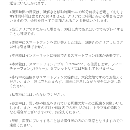
返信はいたしかねます。
※所要時間の目安は、謎解きと移動時間のみで60分前後を想定しておりま
す(休憩時間は含まれておりません)。クリアには時間がかかる場合もござ
いますので、余裕を持ってご参加されることを推奨いたします。
※当日クリアできなかった場合も、30日以内であればいつでもプレイする
ことも可能です。
※体験中にスマートフォンを買い替えした場合、謎解きのクリアしたログ
以外は引き継げません。
※本体験はインターネットに接続できるスマートフォン端末が必要です。
※本体験は、スマートフォンアプリ「Paraworld」を使用します。フィー
チャーフォン(ガラケー)、タブレットなどには対応しておりません。
※歩行中の謎解きやスマートフォンの操作は、大変危険ですのでお控えく
ださい。また、急に立ち止まらず、周囲に注意しながら安全にお楽しみ
ください。
※私有地にははいらないでください。
※参加中は、買い物や観光をされている周囲の方へのご配慮をお願いいた
します。また、公共の道路や施設内での座り込みは、トラブルの原因と
なる場合がございますので、お控えください。
※早朝、深夜にプレイすることは近隣住民の方のご迷惑となりますのでご
遠慮ください。