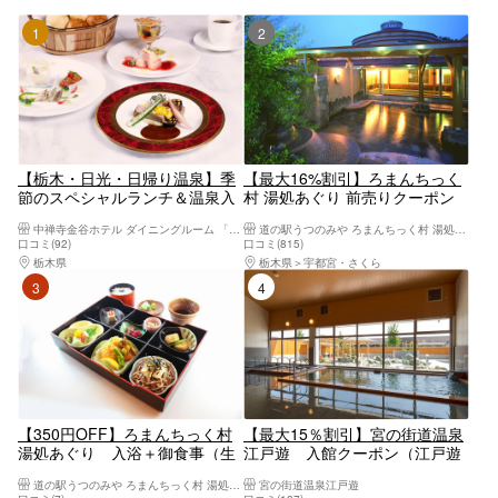
1位
2位
【栃木・日光・日帰り温泉】季
【最大16%割引】ろまんちっく
節のスペシャルランチ＆温泉入
村 湯処あぐり 前売りクーポン
浴付きの贅沢プラン！
（入館料）
中禅寺金谷ホテル ダイニングルーム 「みずなら」
道の駅うつのみや ろまんちっく村 湯処あぐり
口コミ(92)
口コミ(815)
栃木県
日光・霧降高原・奥日光・中禅寺湖・今市
栃木県
宇都宮・さくら
3位
4位
【350円OFF】ろまんちっく村
【最大15％割引】宮の街道温泉
湯処あぐり 入浴＋御食事（生
江戸遊 入館クーポン（江戸遊
ゆば弁当orゆめポーク とんかつ
オリジナルタオル＋レンタルバ
道の駅うつのみや ろまんちっく村 湯処あぐり
宮の街道温泉江戸遊
膳）
スタオル付）