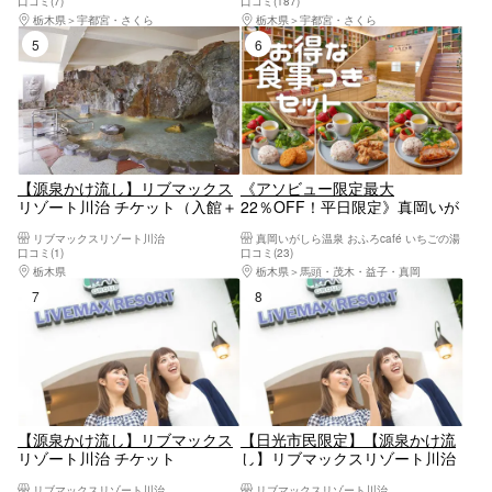
口コミ(7)
口コミ(187)
栃木県
宇都宮・さくら
栃木県
宇都宮・さくら
5位
6位
【源泉かけ流し】リブマックス
《アソビュー限定最大
リゾート川治 チケット（入館＋
22％OFF！平日限定》真岡いが
タオルセット付）
しら温泉 おふろcaféいちごの湯
リブマックスリゾート川治
真岡いがしら温泉 おふろcafé いちごの湯
お得な食事付きパッケージプラ
口コミ(1)
口コミ(23)
ン
栃木県
日光・霧降高原・奥日光・中禅寺湖・今市
栃木県
馬頭・茂木・益子・真岡
7位
8位
【源泉かけ流し】リブマックス
【日光市民限定】【源泉かけ流
リゾート川治 チケット
し】リブマックスリゾート川治
チケット
リブマックスリゾート川治
リブマックスリゾート川治