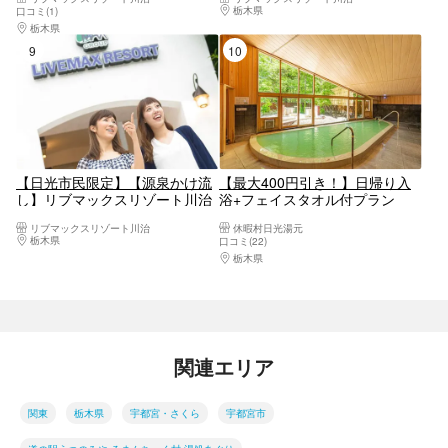
栃木県
日光・霧降高原・奥日光・中禅寺湖・
口コミ(1)
栃木県
日光・霧降高原・奥日光・中禅寺湖・今市
9位
10位
【日光市民限定】【源泉かけ流
【最大400円引き！】日帰り入
し】リブマックスリゾート川治
浴+フェイスタオル付プラン
チケット（入館＋フェイスタオ
リブマックスリゾート川治
休暇村日光湯元
ル）
栃木県
日光・霧降高原・奥日光・中禅寺湖・今市
口コミ(22)
栃木県
日光・霧降高原・奥日光・中禅寺湖・
関連エリア
関東
栃木県
宇都宮・さくら
宇都宮市