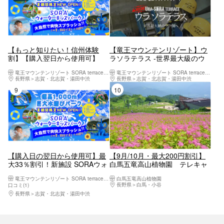
【もっと知りたい！信州体験
【竜王マウンテンリゾート】ウ
割】【購入翌日から使用可】
ラソラテラス -世界最大級のウ
SORAウォーターキッズパーク
ラ側へ-
竜王マウンテンリゾート SORA terrace（ソラテラス）
竜王マウンテンリゾート SORA terrace（ソラテラス）
1日入場券 9月23日まで有効
長野県
志賀・北志賀・湯田中渋
長野県
志賀・北志賀・湯田中渋
9位
10位
【購入日の翌日から使用可】最
【9月/10月・最大200円割引】
大33％割引！新施設 SORAウォ
白馬五竜高山植物園 テレキャ
ーターキッズパーク 1日入場
ビン＋入園料（展望リフトは運
竜王マウンテンリゾート SORA terrace（ソラテラス）
白馬五竜高山植物園
券
行日フリー乗車）
長野県
白馬・小谷
口コミ(1)
長野県
志賀・北志賀・湯田中渋