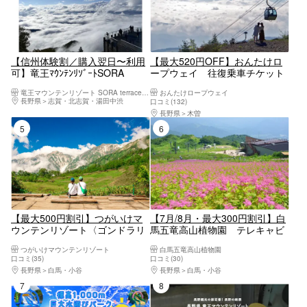
【信州体験割／購入翌日〜利用
【最大520円OFF】おんたけロ
可】竜王ﾏｳﾝﾃﾝﾘｿﾞｰﾄSORA
ープウェイ 往復乗車チケット
terrace 螺旋階段&ロープウェイ
（窓口にて紙チケットと要引き
竜王マウンテンリゾート SORA terrace（ソラテラス）
おんたけロープウェイ
1日 11/8迄
換え）
長野県
志賀・北志賀・湯田中渋
口コミ(132)
長野県
木曽
5位
6位
【最大500円割引】つがいけマ
【7月/8月・最大300円割引】白
ウンテンリゾート〈ゴンドラリ
馬五竜高山植物園 テレキャビ
フト+ロープウェイ+自然園入園
ン＋入園料（展望リフトは運行
つがいけマウンテンリゾート
白馬五竜高山植物園
料〉
日フリー乗車）
口コミ(35)
口コミ(30)
長野県
白馬・小谷
長野県
白馬・小谷
7位
8位