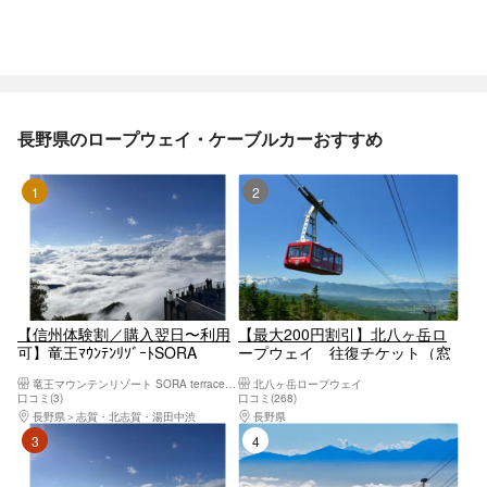
長野県のロープウェイ・ケーブルカーおすすめ
1位
2位
【信州体験割／購入翌日〜利用
【最大200円割引】北八ヶ岳ロ
可】竜王ﾏｳﾝﾃﾝﾘｿﾞｰﾄSORA
ープウェイ 往復チケット（窓
terrace 螺旋階段&ロープウェイ
口にて要引き換え）
竜王マウンテンリゾート SORA terrace（ソラテラス）
北八ヶ岳ロープウェイ
1日 9/30迄
口コミ(3)
口コミ(268)
長野県
志賀・北志賀・湯田中渋
長野県
蓼科・白樺湖・車山・女神湖・姫木平
3位
4位