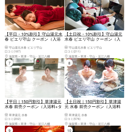
【平日・10%割引】守山湯元水
【土日祝・10%割引】守山湯元
春 ピエリ守山 クーポン（入浴
水春 ピエリ守山 クーポン（入
料＋岩盤浴＋レンタルタオル）
浴料＋岩盤浴＋レンタルタオ
守山湯元水春 ピエリ守山
守山湯元水春 ピエリ守山
ル）
口コミ(187)
口コミ(211)
滋賀県
草津・守山・近江八幡
滋賀県
草津・守山・近江八幡
7位
8位
【平日｜150円割引】草津湯元
【土日祝｜150円割引】草津湯
水春 前売クーポン（入浴料+タ
元 水春 前売クーポン（入浴料
オルセット）※タオルセットは
+タオルセット）※タオルセット
草津湯元 水春
草津湯元 水春
大人のみ
は大人のみ
口コミ(202)
口コミ(576)
滋賀県
草津・守山・近江八幡
滋賀県
草津・守山・近江八幡
9位
10位