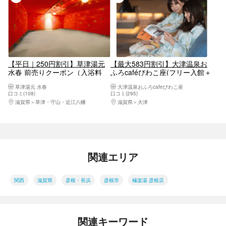
【平日｜250円割引】草津湯元
【最大583円割引】大津温泉お
水春 前売りクーポン（入浴料
ふろcaféびわこ座(フリー入館＋
+タオルセット+岩盤浴）
お食事＋アレンジお茶メニュー)
草津湯元 水春
大津温泉おふろcafeびわこ座
口コミ(108)
口コミ(295)
滋賀県
草津・守山・近江八幡
滋賀県
大津
関連エリア
関西
滋賀県
彦根・長浜
彦根市
極楽湯 彦根店
関連キーワード