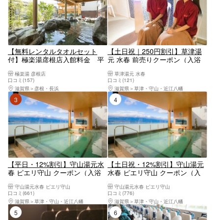
【無料レンタルタオルセット
【土日祝｜250円割引】草津湯
付】極楽湯彦根店入館料金 平
元 水春 前売りクーポン（入浴
日950円
料+タオルセット+岩盤浴）
極楽湯 彦根店
草津湯元 水春
口コミ(157)
口コミ(121)
滋賀県
彦根・長浜
滋賀県
草津・守山・近江八幡
3位
4位
【平日・12%割引】守山湯元水
【土日祝・12%割引】守山湯元
春 ピエリ守山 クーポン（入浴
水春 ピエリ守山 クーポン（入
料＋レンタルタオル）
浴料＋レンタルタオル）
守山湯元水春 ピエリ守山
守山湯元水春 ピエリ守山
口コミ(661)
口コミ(776)
滋賀県
草津・守山・近江八幡
滋賀県
草津・守山・近江八幡
5位
6位