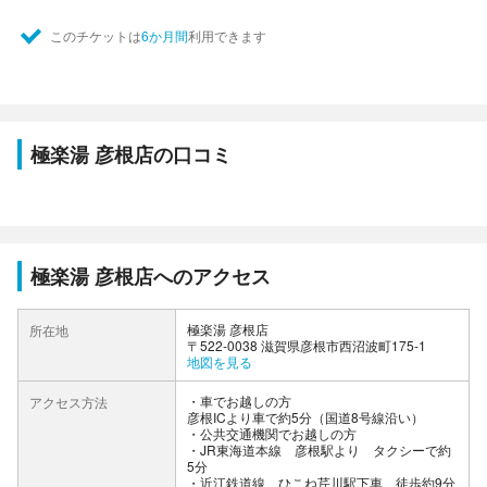
このチケットは
6か月間
利用できます
極楽湯 彦根店の口コミ
極楽湯 彦根店へのアクセス
極楽湯 彦根店
所在地
〒522-0038 滋賀県彦根市西沼波町175-1
地図を見る
車でお越しの方
アクセス方法
彦根ICより車で約5分（国道8号線沿い）
公共交通機関でお越しの方
・JR東海道本線 彦根駅より タクシーで約
5分
・近江鉄道線 ひこね芹川駅下車 徒歩約9分