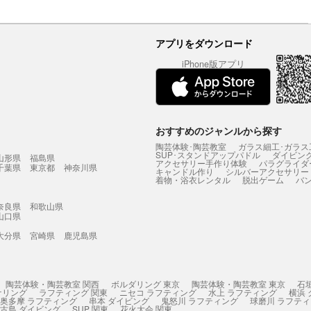
アプリをダウンロード
iPhone版アプリ
おすすめのジャンルから探す
陶芸体験･陶芸教室
ガラス細工･ガラス
SUP･スタンドアップパドル
ダイビン
山形県
福島県
アクセサリー手作り体験
パラグライダ
千葉県
東京都
神奈川県
キャンドル作り
シルバーアクセサリー
着物・浴衣レンタル
脱出ゲーム
バ
奈良県
和歌山県
山口県
大分県
宮崎県
鹿児島県
陶芸体験・陶芸教室 関西
ボルダリング 東京
陶芸体験・陶芸教室 東京
石
ケリング
ラフティング 関東
ニセコ ラフティング
水上 ラフティング
横浜
奥多摩 ラフティング
串本 ダイビング
鬼怒川 ラフティング
球磨川 ラフテ
古島 ダイビング
SUP 関東
花火大会 関東