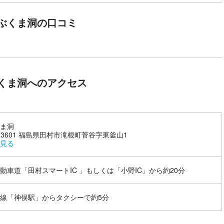
。神秘的な洞内には、カーテンやフローストーン、シールドやリムスト
ぶくま洞の口コミ
日本の鍾乳洞で初めて舞台演出用の調光システムを取り入れた「月の世
見どころです。
くま洞へのアクセス
ま洞
3-3601 福島県田村市滝根町菅谷字東釜山1
見る
動車道「田村スマートIC 」もしくは「小野IC」から約20分
線「神俣駅」からタクシーで約5分