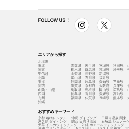
FOLLOW US！
instagram
x
エリアから探す
北海道
東北
青森県
岩手県
宮城県
秋田県
関東
栃木県
群馬県
茨城県
埼玉県
甲信越
山梨県
長野県
新潟県
北陸
富山県
石川県
福井県
東海
静岡県
岐阜県
愛知県
三重県
関西
滋賀県
京都府
大阪府
兵庫県
山陰・山陽
鳥取県
島根県
岡山県
広島県
四国
徳島県
香川県
愛媛県
高知県
九州
福岡県
佐賀県
長崎県
熊本県
沖縄
おすすめキーワード
京都 着物レンタル
沖縄 ダイビング
日帰り温泉 関東
屋久島 ダイビング
関西 日帰り温泉
石垣島 シュノー
天草 イルカウォッチング
沖縄 ホエールウォッチング
沖縄 マリンスポーツ
ガラス細工・ガラス工房 東京
宮