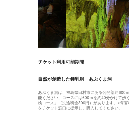
チケット利用可能期間
自然が創造した鍾乳洞 あぶくま洞
あぶくま洞は、福島県田村市にある公開部約600
能ください。コースには600ｍを約40分かけて歩
検コース」（別途料金300円）があります。※障
をチケット窓口に提示し、購入してください。
多彩な鍾乳石＆大自然の造形美を演出する