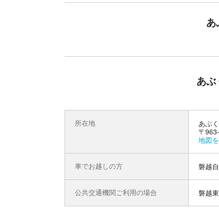
鍾乳石の種類と数の多さが特徴の「あぶくま洞」
あ
ーンなど、貴重な鍾乳石が盛りだくさん！また、
界」など、幻想的にライトアップされた造形美も
あぶ
所在地
あぶく
〒96
地図を
車でお越しの方
磐越自
公共交通機関ご利用の場合
磐越東