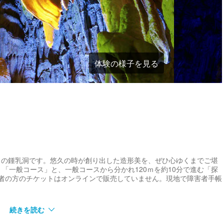
体験の様子を見る
ｍの鍾乳洞です。悠久の時が創り出した造形美を、ぜひ心ゆくまでご堪
く「一般コース」と、一般コースから分かれ120ｍを約10分で進む「探
害者の方のチケットはオンラインで販売していません。現地で障害者手帳
続きを読む
光の芸術を満喫！