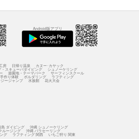
Android版アプリ
工房
日帰り温泉
カヌー･カヤック
グ・スキューバダイビング
シュノーケリング
ー
遊園地・テーマパーク
サーフィンスクール
 手作り体験
ボルダリング
ラフティング
ンジージャンプ
水族館
花火大会
垣島 ダイビング
沖縄 シュノーケリング
 クルージング
沖縄 パラセーリング
ィング
ラフティング 関西
いちご狩り 関東