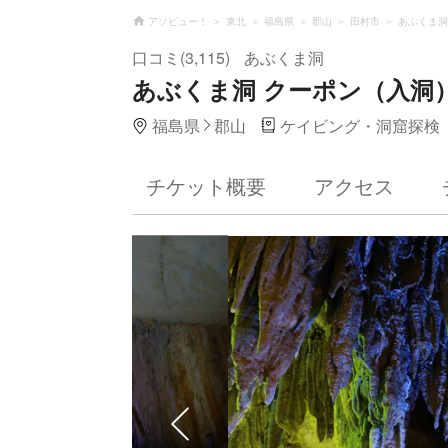
アソビュー！
東北
福島県
郡山
田村市
あぶくま洞
口コミ(3,115)
あぶくま洞
あぶくま洞 クーポン（入洞
福島県
郡山
ケイビング・洞窟探検
チケット概要
アクセス