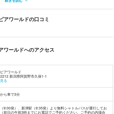
続きを読む
を作るスマートな休日。
ピアワールドの口コミ
、開放的な景色が新鮮な刺激になるはず。
様が飽きる前に遊び出せる「タイムパフォーマンスの良さ」が最大の
じめとする約３０種類のアトラクションがあり、2026年にはかつての
現登場。
息子の姿や、観覧車から眺める絶景に癒やされる二人の時間。
アワールドへのアクセス
にはすぐに家族の笑顔が待っています。混雑をスマートに回避して、
ピアワールド
-2212 新潟県阿賀野市久保1-1
見る
Cから車で3分
（9:00発）、新津駅（9:35発）より無料シャトルバスが運行してお
（前日の午前3時までにお電話でご予約ください。ご予約の内場合