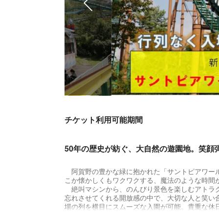
チケット利用可能期間
50年の歴史が紡ぐ、大自然の遊園地。笑顔
阿賀野の豊かな緑に抱かれた「サントピアワール
こか懐かしくもワクワクする、魔法のような時間
絶叫マシンから、のんびり景色を楽しむアトラク
忘れさせてくれる開放感の中で、大切な人と笑い
場の列を横目にスムーズな入園が可能。貴重な休
す。