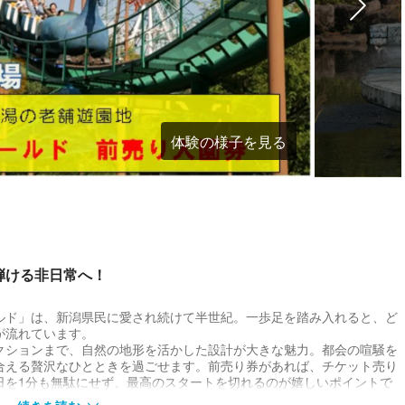
体験の様子を見る
弾ける非日常へ！
ド」は、新潟県民に愛され続けて半世紀。一歩足を踏み入れると、ど
が流れています。
ションまで、自然の地形を活かした設計が大きな魅力。都会の喧騒を
合える贅沢なひとときを過ごせます。前売り券があれば、チケット売り
日を1分も無駄にせず、最高のスタートを切れるのが嬉しいポイントで