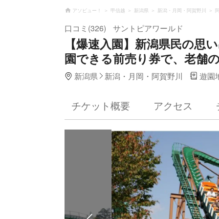
アソビュー！
甲信越
新潟県
新潟・月岡・阿賀野川
口コミ(326)
サントピアワールド
【爆速入園】新潟県民の思
園できる前売り券で、老舗
新潟県
新潟・月岡・阿賀野川
遊園
チケット概要
アクセス