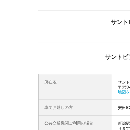
待ち時間ゼロで遊び尽くす！最高の思い出
サント
旅行者には、レトロで可愛い写真映えスポットと
一方、地元のファミリーにとっては、小さなお子
味方です。
園内には定番のメリーゴーランドや大観覧車をは
人気機種が”復活のループザループ”としてXRで再
大自然を駆け抜けるアトラクションに大興奮する
サントピ
前売り券をスマホで提示するだけで、ゲートの先
心ゆくまで「遊び」に没頭できる。
そんな理想の休日が、ここなら叶います。
所在地
サント
〒959
地図を
車でお越しの方
安田I
公共交通機関ご利用の場合
新潟駅
ります