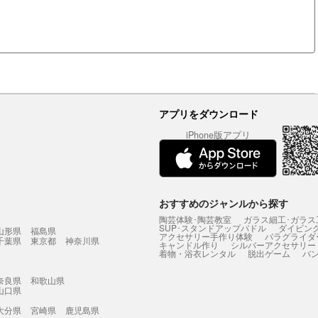
アプリをダウンロード
iPhone版アプリ
おすすめのジャンルから探す
陶芸体験･陶芸教室
ガラス細工･ガラス
SUP･スタンドアップパドル
ダイビン
山形県
福島県
アクセサリー手作り体験
パラグライダ
千葉県
東京都
神奈川県
キャンドル作り
シルバーアクセサリー
着物・浴衣レンタル
脱出ゲーム
バ
奈良県
和歌山県
山口県
大分県
宮崎県
鹿児島県