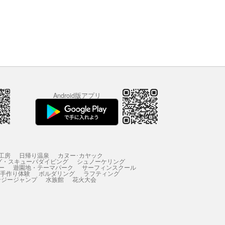
Android版アプリ
工房
日帰り温泉
カヌー･カヤック
グ・スキューバダイビング
シュノーケリング
ー
遊園地・テーマパーク
サーフィンスクール
 手作り体験
ボルダリング
ラフティング
ンジージャンプ
水族館
花火大会