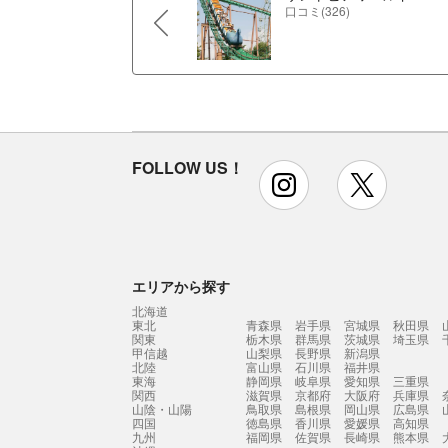
口コミ(326)
FOLLOW US！
instagram
x
エリアから探す
北海道
東北
青森県
岩手県
宮城県
秋田県
関東
栃木県
群馬県
茨城県
埼玉県
甲信越
山梨県
長野県
新潟県
北陸
富山県
石川県
福井県
東海
静岡県
岐阜県
愛知県
三重県
関西
滋賀県
京都府
大阪府
兵庫県
山陰・山陽
鳥取県
島根県
岡山県
広島県
四国
徳島県
香川県
愛媛県
高知県
九州
福岡県
佐賀県
長崎県
熊本県