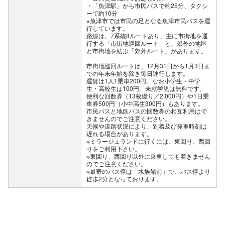
・「魚津駅」から市民バスで約25分、タクシ
ーで約10分
※魚津市では市民の足となる魚津市民バスを運
行しています。
路線は、7系統8ルートあり、主に市街地を運
行する「市街地巡回ルート」と、郊外の地区
と市街地を結ぶ「郊外ルート」があります。
市街地巡回ルートは、12月31日から1月3日ま
での年末年始を除き毎日運行します。
運賃は1人1乗車200円。なお小学生・中学
生・高校生は100円、未就学児は無料です。
便利な回数券（13枚綴り／2,000円）や1日乗
車券500円（小中高生300円）もあります。
市民バスと地鉄バスの回数券の相互利用はで
きませんのでご注意ください。
天候や道路状況により、到着及び発車時刻は
遅れる場合があります。
※ミラージュランドに行くには、東回り、西回
りをご利用下さい。
※東回り、西回り以外に乗車しても着きません
のでご注意ください。
※最寄のバス停は「水族館前」で、バス停より
徒歩2分となっております。