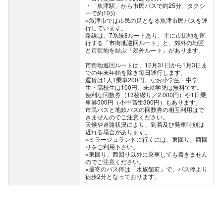
・「魚津駅」から市民バスで約25分、タクシ
ーで約10分
※魚津市では市民の足となる魚津市民バスを運
行しています。
路線は、7系統8ルートあり、主に市街地を運
行する「市街地巡回ルート」と、郊外の地区
と市街地を結ぶ「郊外ルート」があります。
市街地巡回ルートは、12月31日から1月3日ま
での年末年始を除き毎日運行します。
運賃は1人1乗車200円。なお小学生・中学
生・高校生は100円、未就学児は無料です。
便利な回数券（13枚綴り／2,000円）や1日乗
車券500円（小中高生300円）もあります。
市民バスと地鉄バスの回数券の相互利用はで
きませんのでご注意ください。
天候や道路状況により、到着及び発車時刻は
遅れる場合があります。
※ミラージュランドに行くには、東回り、西回
りをご利用下さい。
※東回り、西回り以外に乗車しても着きません
のでご注意ください。
※最寄のバス停は「水族館前」で、バス停より
徒歩2分となっております。