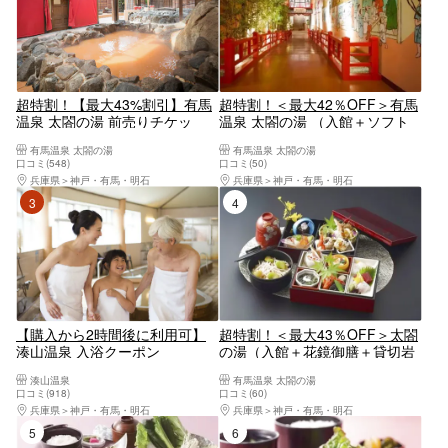
超特割！【最大43%割引】有馬
超特割！＜最大42％OFF＞有馬
温泉 太閤の湯 前売りチケッ
温泉 太閤の湯 （入館＋ソフト
ト ＃2979
ドリンク付）【コード3000】
有馬温泉 太閤の湯
有馬温泉 太閤の湯
口コミ(548)
口コミ(50)
兵庫県
神戸・有馬・明石
兵庫県
神戸・有馬・明石
3位
4位
【購入から2時間後に利用可】
超特割！＜最大43％OFF＞太閤
湊山温泉 入浴クーポン
の湯（入館＋花鏡御膳＋貸切岩
盤浴＋ソフトドリンク）【コー
湊山温泉
有馬温泉 太閤の湯
ド266】
口コミ(918)
口コミ(60)
兵庫県
神戸・有馬・明石
兵庫県
神戸・有馬・明石
5位
6位