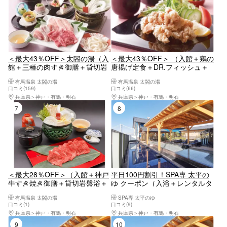
＜最大43％OFF＞太閤の湯（入
＜最大43％OFF＞ （入館＋鶏の
館＋三種の肉すき御膳＋貸切岩
唐揚げ定食＋DR.フィッシュ＋
盤浴＋ソフトドリンク）【コー
ソフトドリンク）【コード
有馬温泉 太閤の湯
有馬温泉 太閤の湯
ド267】
3004】
口コミ(159)
口コミ(66)
兵庫県
神戸・有馬・明石
兵庫県
神戸・有馬・明石
7位
8位
＜最大28％OFF＞（入館＋神戸
平日100円割引！SPA専 太平の
牛すき焼き御膳＋貸切岩盤浴＋
ゆ クーポン（入浴＋レンタルタ
ソフトドリンク）【コード
オル）
有馬温泉 太閤の湯
SPA専 太平のゆ
269】
口コミ(1)
口コミ(9)
兵庫県
神戸・有馬・明石
兵庫県
神戸・有馬・明石
9位
10位