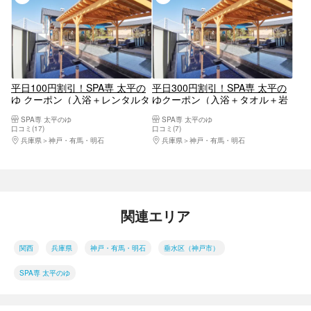
平日100円割引！SPA専 太平の
平日300円割引！SPA専 太平の
ゆ クーポン（入浴＋レンタルタ
ゆクーポン（入浴＋タオル＋岩
オル＋岩盤浴）
盤浴＋デカラorソフトクリー
SPA専 太平のゆ
SPA専 太平のゆ
ム）
口コミ(17)
口コミ(7)
兵庫県
神戸・有馬・明石
兵庫県
神戸・有馬・明石
関連エリア
関西
兵庫県
神戸・有馬・明石
垂水区（神戸市）
SPA専 太平のゆ