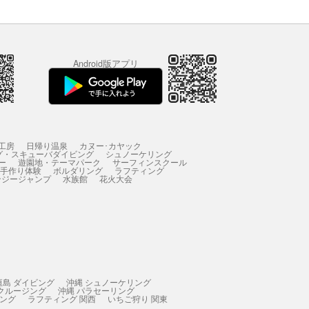
Android版アプリ
工房
日帰り温泉
カヌー･カヤック
グ・スキューバダイビング
シュノーケリング
ー
遊園地・テーマパーク
サーフィンスクール
 手作り体験
ボルダリング
ラフティング
ンジージャンプ
水族館
花火大会
垣島 ダイビング
沖縄 シュノーケリング
 クルージング
沖縄 パラセーリング
ィング
ラフティング 関西
いちご狩り 関東