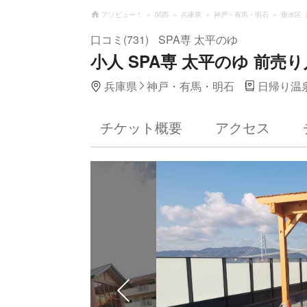
アソビュー！
関西
兵庫県
神戸・有馬・明石
垂水区
口コミ(731)
SPA専 太平のゆ
小人 SPA専 太平のゆ 前売
兵庫県
神戸・有馬・明石
日帰り温
チケット概要
アクセス