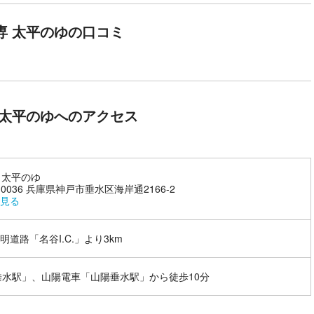
はじめ、高濃度炭酸泉や薬草風呂、ジェットバスが楽しめる"回遊風
その他、アロマオイルトリートメント・ボディーケア・お食事処・カッ
A専 太平のゆの口コミ
湯上りにうれしいサービスも充実。兵庫・神戸観光の際は、ぜひ気軽な
専 太平のゆへのアクセス
専 太平のゆ
-0036 兵庫県神戸市垂水区海岸通2166-2
見る
明道路「名谷I.C.」より3km
垂水駅」、山陽電車「山陽垂水駅」から徒歩10分