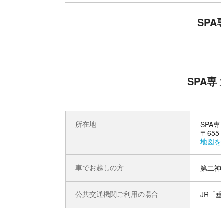
し、"美人の湯"と呼ばれるこだわりの人工温泉を
呂"など、多彩なお風呂でお寛ぎいただけます。
SP
ト処・マッサージチェア・ゲームコーナーなど、
立ち寄り湯としてご利用ください。
SPA
所在地
SPA
〒655
地図を
車でお越しの方
第二神
公共交通機関ご利用の場合
JR「