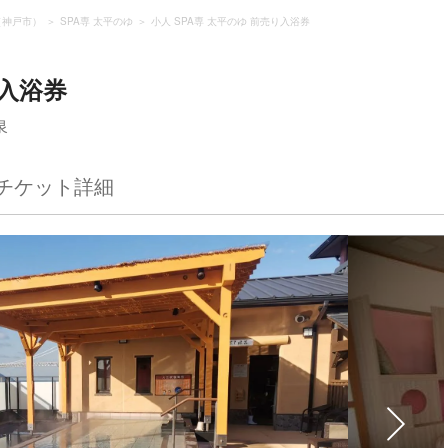
（神戸市）
SPA専 太平のゆ
小人 SPA専 太平のゆ 前売り入浴券
り入浴券
泉
チケット詳細