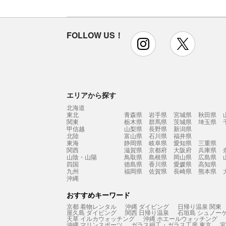
FOLLOW US！
instagram
x
エリアから探す
北海道
東北
青森県
岩手県
宮城県
秋田県
関東
栃木県
群馬県
茨城県
埼玉県
甲信越
山梨県
長野県
新潟県
北陸
富山県
石川県
福井県
東海
静岡県
岐阜県
愛知県
三重県
関西
滋賀県
京都府
大阪府
兵庫県
山陰・山陽
鳥取県
島根県
岡山県
広島県
四国
徳島県
香川県
愛媛県
高知県
九州
福岡県
佐賀県
長崎県
熊本県
沖縄
おすすめキーワード
京都 着物レンタル
沖縄 ダイビング
日帰り温泉 関東
屋久島 ダイビング
関西 日帰り温泉
石垣島 シュノー
天草 イルカウォッチング
沖縄 ホエールウォッチング
沖縄 マリンスポーツ
ガラス細工・ガラス工房 東京
宮