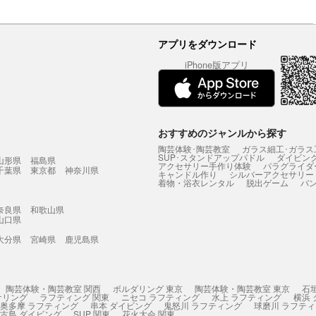
アプリをダウンロード
iPhone版アプリ
おすすめのジャンルから探す
陶芸体験･陶芸教室
ガラス細工･ガラス
SUP･スタンドアップパドル
ダイビン
山形県
福島県
アクセサリー手作り体験
パラグライダ
千葉県
東京都
神奈川県
キャンドル作り
シルバーアクセサリー
着物・浴衣レンタル
脱出ゲーム
バ
奈良県
和歌山県
山口県
大分県
宮崎県
鹿児島県
陶芸体験・陶芸教室 関西
ボルダリング 東京
陶芸体験・陶芸教室 東京
石
ケリング
ラフティング 関東
ニセコ ラフティング
水上 ラフティング
横浜
奥多摩 ラフティング
串本 ダイビング
鬼怒川 ラフティング
球磨川 ラフテ
古島 ダイビング
SUP 関東
花火大会 関東