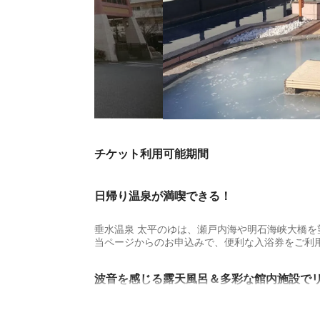
チケット利用可能期間
日帰り温泉が満喫できる！
垂水温泉 太平のゆは、瀬戸内海や明石海峡大橋
当ページからのお申込みで、便利な入浴券をご利
波音を感じる露天風呂＆多彩な館内施設で
垂水温泉 太平のゆは、美・食・遊のすべてを満