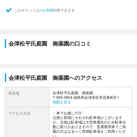
このチケットは
1か月間
利用できます
会津松平氏庭園 御薬園の口コミ
会津松平氏庭園 御薬園へのアクセス
会津松平氏庭園 御薬園
所在地
〒965-0804 福島県会津若松市花春町8-1
地図を見る
車でお越しの方
アクセス方法
北側と西側にそれぞれ駐車場がございます
が、北側は駐車場は大型車優先のため駐車台
数に限りがありますので、普通乗用車でご来
園の方はなるべく西側駐車場をご利用くださ
い。