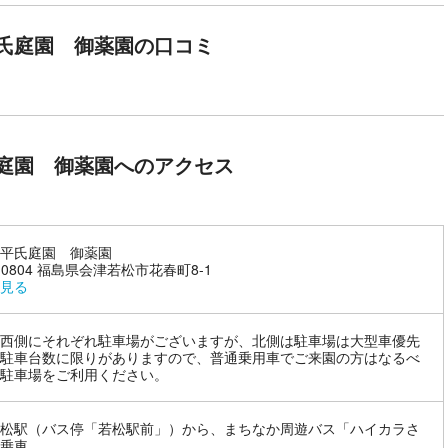
でのひととき
氏庭園 御薬園の口コミ
に心字の池を有する回遊式大庭園。景観静かで格調高い雰囲気が漂う、
になれます。代々の会津松平藩主は、ここ御薬園を舞台に会津文化を花
ります。室町時代、会津守護職の葦名盛久によってこの地に別荘が建て
園として整備。その後は疫病から領民を救い、病気の予防や治療などに
た。園内では、今でも約300種類の薬木薬草が大切に受け継がれ守ら
庭園 御薬園へのアクセス
安らぎと癒しのひとときをお過ごしください。
平氏庭園 御薬園
5-0804 福島県会津若松市花春町8-1
見る
西側にそれぞれ駐車場がございますが、北側は駐車場は大型車優先
駐車台数に限りがありますので、普通乗用車でご来園の方はなるべ
駐車場をご利用ください。
松駅（バス停「若松駅前」）から、まちなか周遊バス「ハイカラさ
乗車