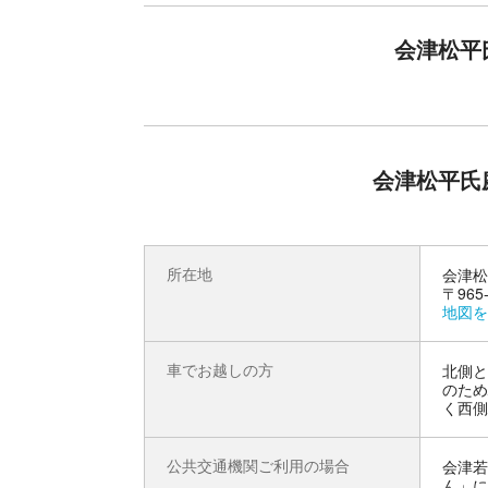
室町時代から続く歴史。自然の香る御薬園
会津松平
御薬園の庭園は、約1.7ヘクタールの敷地の中央
日本の美が凝縮された中で四季折々の植物をご覧
開かせました。その歴史は古く、約600年前に遡
られた後、会津松平藩の藩祖保科正之公が大名庭
使用する薬草の研究のために薬草園が設けられまし
会津松平氏
れています。時代の流れや四季のうつろいと共に
所在地
会津松
〒96
地図を
車でお越しの方
北側と
のため
く西側
公共交通機関ご利用の場合
会津若
ん」に