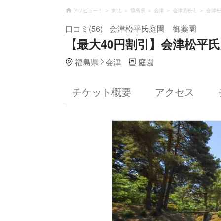
アソビュー！
東北
福島県
会津
会津若松市
会津松
口コミ(56)
会津松平氏庭園 御薬園
【最大40円割引】会津松平
福島県
会津
庭園
チケット概要
アクセス