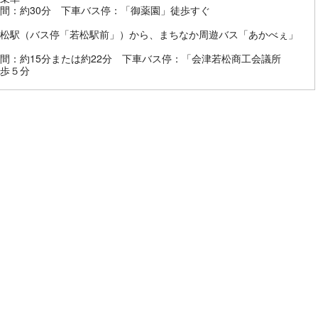
間：約30分 下車バス停：「御薬園」徒歩すぐ
松駅（バス停「若松駅前」）から、まちなか周遊バス「あかべぇ」
間：約15分または約22分 下車バス停：「会津若松商工会議所
歩５分