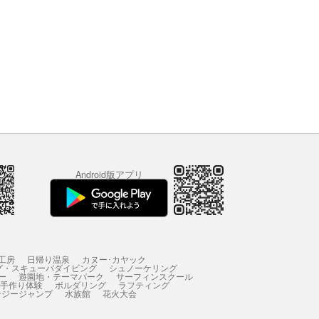
Android版アプリ
工房
日帰り温泉
カヌー･カヤック
グ・スキューバダイビング
シュノーケリング
ー
遊園地・テーマパーク
サーフィンスクール
 手作り体験
ボルダリング
ラフティング
ンジージャンプ
水族館
花火大会