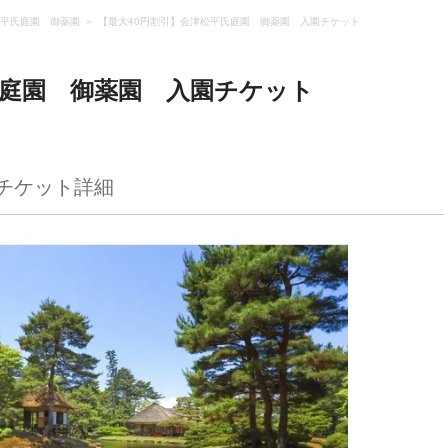
平氏庭園 御薬園
【最大40円割引】会津松平氏庭園 御薬園 入園チケット
氏庭園 御薬園 入園チケット
チケット詳細