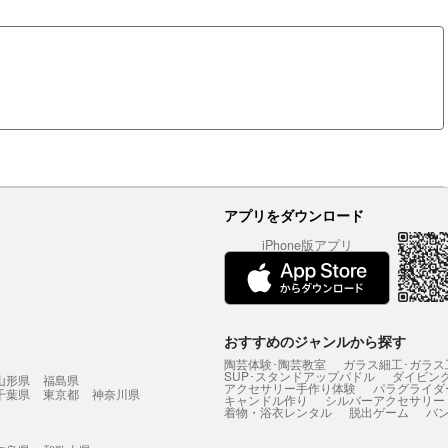
アプリをダウンロード
iPhone版アプリ
おすすめのジャンルから探す
陶芸体験･陶芸教室
ガラス細工･ガラス
SUP･スタンドアップパドル
ダイビン
山形県
福島県
アクセサリー手作り体験
パラグライダ
千葉県
東京都
神奈川県
キャンドル作り
シルバーアクセサリー
着物・浴衣レンタル
脱出ゲーム
バ