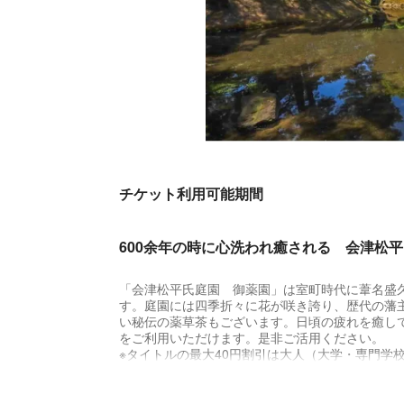
チケット利用可能期間
600余年の時に心洗われ癒される 会津松
「会津松平氏庭園 御薬園」は室町時代に葦名盛
す。庭園には四季折々に花が咲き誇り、歴代の藩
い秘伝の薬草茶もございます。日頃の疲れを癒し
をご利用いただけます。是非ご活用ください。
※タイトルの最大40円割引は大人（大学・専門学
※利用期限は2022年5月31日までです。
※園内設備点検及び修繕のため臨時休園する場合