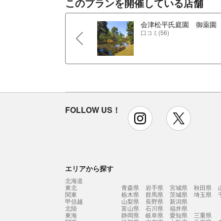
このプランを開催している店舗
会津松平氏庭園 御薬園
口コミ(56)
FOLLOW US！
instagram
x
エリアから探す
北海道
東北
青森県
岩手県
宮城県
秋田県
関東
栃木県
群馬県
茨城県
埼玉県
甲信越
山梨県
長野県
新潟県
北陸
富山県
石川県
福井県
東海
静岡県
岐阜県
愛知県
三重県