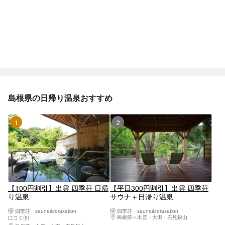
島根県の日帰り温泉おすすめ
1位
2位
【100円割引】出雲 四季荘 日帰
【平日300円割引】出雲 四季荘
り温泉
サウナ＋日帰り温泉
四季荘 sauna&reraxation
四季荘 sauna&reraxation
島根県
出雲・大田・石見銀山
口コミ(6)