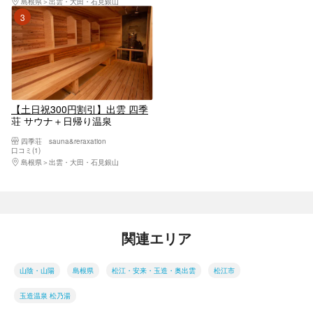
島根県
出雲・大田・石見銀山
3位
【土日祝300円割引】出雲 四季
荘 サウナ＋日帰り温泉
四季荘 sauna&reraxation
口コミ(1)
島根県
出雲・大田・石見銀山
関連エリア
山陰・山陽
島根県
松江・安来・玉造・奥出雲
松江市
玉造温泉 松乃湯