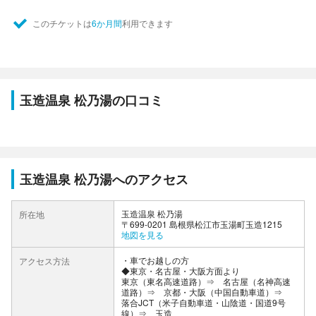
このチケットは
6か月間
利用できます
玉造温泉 松乃湯の口コミ
玉造温泉 松乃湯へのアクセス
玉造温泉 松乃湯
所在地
〒699-0201 島根県松江市玉湯町玉造1215
地図を見る
車でお越しの方
アクセス方法
◆東京・名古屋・大阪方面より
東京（東名高速道路）⇒ 名古屋（名神高速
道路）⇒ 京都・大阪（中国自動車道）⇒
落合JCT（米子自動車道・山陰道・国道9号
線）⇒ 玉造