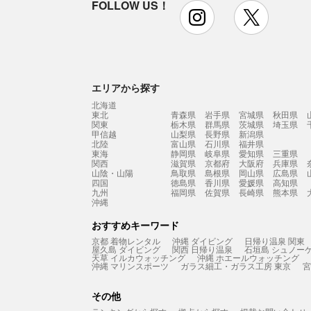
FOLLOW US！
instagram
x
エリアから探す
北海道
東北
青森県
岩手県
宮城県
秋田県
関東
栃木県
群馬県
茨城県
埼玉県
甲信越
山梨県
長野県
新潟県
北陸
富山県
石川県
福井県
東海
静岡県
岐阜県
愛知県
三重県
関西
滋賀県
京都府
大阪府
兵庫県
山陰・山陽
鳥取県
島根県
岡山県
広島県
四国
徳島県
香川県
愛媛県
高知県
九州
福岡県
佐賀県
長崎県
熊本県
沖縄
おすすめキーワード
京都 着物レンタル
沖縄 ダイビング
日帰り温泉 関東
屋久島 ダイビング
関西 日帰り温泉
石垣島 シュノー
天草 イルカウォッチング
沖縄 ホエールウォッチング
沖縄 マリンスポーツ
ガラス細工・ガラス工房 東京
宮
その他