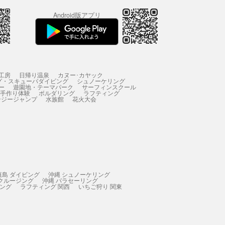
Android版アプリ
工房
日帰り温泉
カヌー･カヤック
グ・スキューバダイビング
シュノーケリング
ー
遊園地・テーマパーク
サーフィンスクール
 手作り体験
ボルダリング
ラフティング
ンジージャンプ
水族館
花火大会
垣島 ダイビング
沖縄 シュノーケリング
 クルージング
沖縄 パラセーリング
ィング
ラフティング 関西
いちご狩り 関東