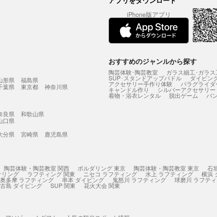
アプリをダウンロード
iPhone版アプリ
おすすめのジャンルから探す
陶芸体験･陶芸教室
ガラス細工･ガラス
SUP･スタンドアップパドル
ダイビン
山形県
福島県
アクセサリー手作り体験
パラグライダ
千葉県
東京都
神奈川県
キャンドル作り
シルバーアクセサリー
着物・浴衣レンタル
脱出ゲーム
バ
奈良県
和歌山県
山口県
大分県
宮崎県
鹿児島県
陶芸体験・陶芸教室 関西
ボルダリング 東京
陶芸体験・陶芸教室 東京
石
ケリング
ラフティング 関東
ニセコ ラフティング
水上 ラフティング
横浜
奥多摩 ラフティング
串本 ダイビング
鬼怒川 ラフティング
球磨川 ラフテ
古島 ダイビング
SUP 関東
花火大会 関東