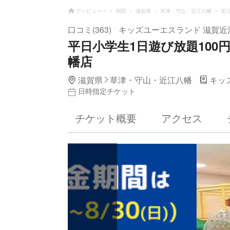
アソビュー！
関西
滋賀県
草津・守山・近江八幡
近
口コミ(363)
キッズユーエスランド 滋賀近
平日小学生1日遊び放題100円
幡店
滋賀県
草津・守山・近江八幡
キッ
日時指定チケット
チケット概要
アクセス