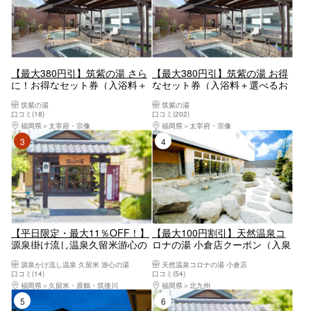
【最大380円引】筑紫の湯 さら
【最大380円引】筑紫の湯 お得
に！お得なセット券（入浴料＋
なセット券（入浴料＋選べるお
選べるお食事）
食事）
筑紫の湯
筑紫の湯
口コミ(18)
口コミ(202)
福岡県
太宰府・宗像
福岡県
太宰府・宗像
3位
4位
【平日限定・最大11％OFF！】
【最大100円割引】天然温泉コ
源泉掛け流し温泉久留米游心の
ロナの湯 小倉店クーポン（入泉
湯 お得な入館プラン
＋健美効炉利用）
源泉かけ流し温泉 久留米 游心の湯
天然温泉コロナの湯 小倉店
(2026.8/13-8/16利用不可）
口コミ(14)
口コミ(54)
福岡県
久留米・原鶴・筑後川
福岡県
北九州
5位
6位