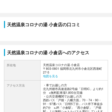
天然温泉コロナの湯 小倉店の口コミ
天然温泉コロナの湯 小倉店へのアクセス
天然温泉コロナの湯 小倉店
所在地
〒803-0801 福岡県北九州市小倉北区西港町
27-5
地図を見る
車でお越しの方
アクセス方法
北九州都市高速道路2号線「日明IC」より約1
分 ※無料駐車場1,800台完備
公共交通機関でお越しの方
西鉄バス「戸畑・八幡方面」70・74・90・
91・97番バス「日明5丁目」バス停下車徒歩
約7分 ※JR「小倉駅」「西小倉駅」「戸畑
駅」より無料シャトルバスも運行しています