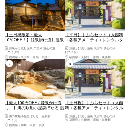
【土日祝限定・最大
【平日】手ぶらセット（入館料
10％OFF！】源泉掛け流し温泉
＋各種アメニティ＋レンタルタ
久留米游心の湯 お得な入館プラ
オル）(2026.8/13-8/16利用不
源泉かけ流し温泉 久留米 游心の湯
源泉かけ流し温泉 久留米 游心の湯
ン(2026.8/13-8/16利用不可
可）
口コミ(12)
口コミ(2)
福岡県
久留米・原鶴・筑後川
福岡県
久留米・原鶴・筑後川
7位
8位
【最大100円OFF / 源泉かけ流
【土日祝】手ぶらセット（入館
し！】川の駅船小屋恋ぼたる 温
料＋各種アメニティ＋レンタル
泉館 お得な入館プラン
タオル）(2026.8/13-8/16利用不
川の駅船小屋恋ぼたる 温泉館
源泉かけ流し温泉 久留米 游心の湯
可）
福岡県
久留米・原鶴・筑後川
口コミ(7)
福岡県
柳川・八女・筑後