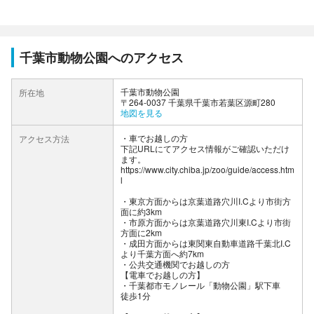
千葉市動物公園へのアクセス
千葉市動物公園
所在地
〒264-0037 千葉県千葉市若葉区源町280
地図を見る
車でお越しの方
アクセス方法
下記URLにてアクセス情報がご確認いただけ
ます。
https://www.city.chiba.jp/zoo/guide/access.htm
l
・東京方面からは京葉道路穴川I.Cより市街方
面に約3km
・市原方面からは京葉道路穴川東I.Cより市街
方面に2km
・成田方面からは東関東自動車道路千葉北I.C
より千葉方面へ約7km
公共交通機関でお越しの方
【電車でお越しの方】
・千葉都市モノレール「動物公園」駅下車
徒歩1分