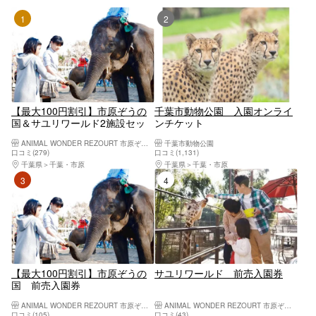
1位
2位
【最大100円割引】市原ぞうの
千葉市動物公園 入園オンライ
国＆サユリワールド2施設セッ
ンチケット
ト前売り入園券
ANIMAL WONDER REZOURT 市原ぞうの国・サユリワールド
千葉市動物公園
口コミ(279)
口コミ(1,131)
千葉県
千葉・市原
千葉県
千葉・市原
3位
4位
【最大100円割引】市原ぞうの
サユリワールド 前売入園券
国 前売入園券
ANIMAL WONDER REZOURT 市原ぞうの国・サユリワールド
ANIMAL WONDER REZOURT 市原ぞうの国・サユリワールド
口コミ(105)
口コミ(43)