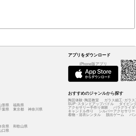
アプリをダウンロード
iPhone版アプリ
おすすめのジャンルから探す
陶芸体験･陶芸教室
ガラス細工･ガラス
SUP･スタンドアップパドル
ダイビン
山形県
福島県
アクセサリー手作り体験
パラグライダ
千葉県
東京都
神奈川県
キャンドル作り
シルバーアクセサリー
着物・浴衣レンタル
脱出ゲーム
バ
奈良県
和歌山県
山口県