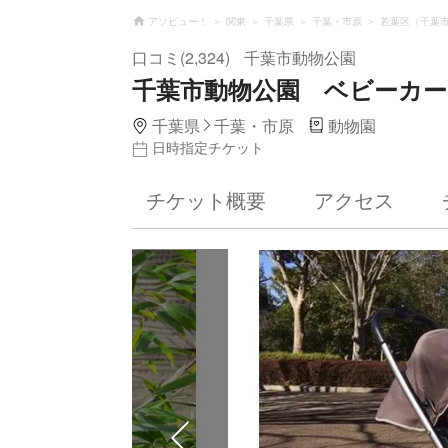
アソビュー！
関東
千葉県
千葉・市原
若葉区（千葉
口コミ(2,324)
千葉市動物公園
千葉市動物公園 ベビーカ
千葉県
千葉・市原
動物園
日時指定チケット
チケット概要
アクセス