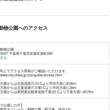
動物公園へのアクセス
動物公園
4-0037 千葉県千葉市若葉区源町280
見る
RLにてアクセス情報がご確認いただけます。
//www.city.chiba.jp/zoo/guide/access.html
方面からは京葉道路穴川I.Cより市街方面に約3km
方面からは京葉道路穴川東I.Cより市街方面に2km
方面からは東関東自動車道路千葉北I.Cより千葉方面へ約7km
でお越しの方】
都市モノレール「動物公園」駅下車 徒歩1分