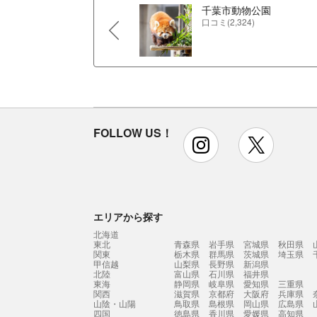
千葉市動物公園
口コミ(2,324)
FOLLOW US！
instagram
x
エリアから探す
北海道
東北
青森県
岩手県
宮城県
秋田県
関東
栃木県
群馬県
茨城県
埼玉県
甲信越
山梨県
長野県
新潟県
北陸
富山県
石川県
福井県
東海
静岡県
岐阜県
愛知県
三重県
関西
滋賀県
京都府
大阪府
兵庫県
山陰・山陽
鳥取県
島根県
岡山県
広島県
四国
徳島県
香川県
愛媛県
高知県