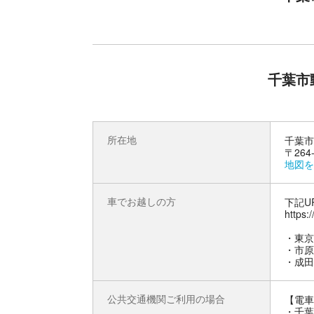
千葉市
所在地
千葉市
〒26
地図を
車でお越しの方
下記U
https:
・東京
・市原
・成田
公共交通機関ご利用の場合
【電車
・千葉