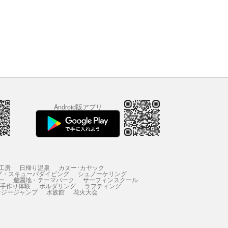
Android版アプリ
工房
日帰り温泉
カヌー･カヤック
グ・スキューバダイビング
シュノーケリング
ー
遊園地・テーマパーク
サーフィンスクール
 手作り体験
ボルダリング
ラフティング
ンジージャンプ
水族館
花火大会