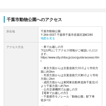
千葉市動物公園へのアクセス
千葉市動物公園
所在地
〒264-0037 千葉県千葉市若葉区源町280
地図を見る
車でお越しの方
アクセス方法
下記URLにてアクセス情報がご確認いただけ
ます。
https://www.city.chiba.jp/zoo/guide/access.htm
l
・東京方面からは京葉道路穴川I.Cより市街方
面に約3km
・市原方面からは京葉道路穴川東I.Cより市街
方面に2km
・成田方面からは東関東自動車道路千葉北I.C
より千葉方面へ約7km
公共交通機関でお越しの方
【電車でお越しの方】
・千葉都市モノレール「動物公園」駅下車
徒歩1分