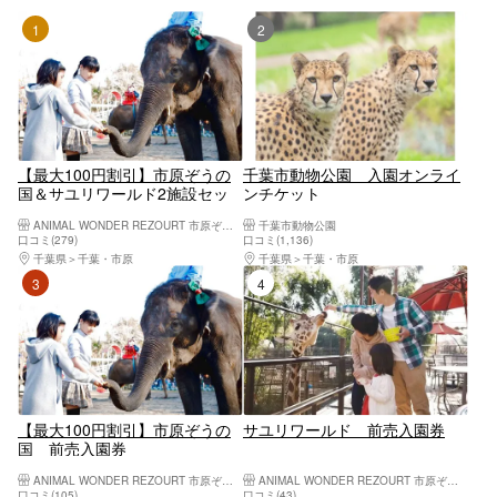
1位
2位
【最大100円割引】市原ぞうの
千葉市動物公園 入園オンライ
国＆サユリワールド2施設セッ
ンチケット
ト前売り入園券
ANIMAL WONDER REZOURT 市原ぞうの国・サユリワールド
千葉市動物公園
口コミ(279)
口コミ(1,136)
千葉県
千葉・市原
千葉県
千葉・市原
3位
4位
【最大100円割引】市原ぞうの
サユリワールド 前売入園券
国 前売入園券
ANIMAL WONDER REZOURT 市原ぞうの国・サユリワールド
ANIMAL WONDER REZOURT 市原ぞうの国・サユリワールド
口コミ(105)
口コミ(43)