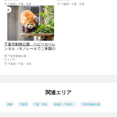
千葉県
千葉・市原
千葉県
千葉・市原
5位
千葉市動物公園 ベビーカーレ
ンタル（モノレールでご来園の
方）
千葉市動物公園
口コミ(7)
千葉県
千葉・市原
関連エリア
関東
千葉県
千葉・市原
若葉区（千葉市）
千葉市動物公園