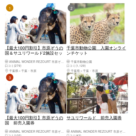
1位
2位
【最大100円割引】市原ぞうの
千葉市動物公園 入園オンライ
国＆サユリワールド2施設セッ
ンチケット
ト前売り入園券
ANIMAL WONDER REZOURT 市原ぞうの国・サユリワールド
千葉市動物公園
口コミ(279)
口コミ(1,129)
千葉県
千葉・市原
千葉県
千葉・市原
3位
4位
【最大100円割引】市原ぞうの
サユリワールド 前売入園券
国 前売入園券
ANIMAL WONDER REZOURT 市原ぞうの国・サユリワールド
ANIMAL WONDER REZOURT 市原ぞうの国・サユリワールド
口コミ(105)
口コミ(43)