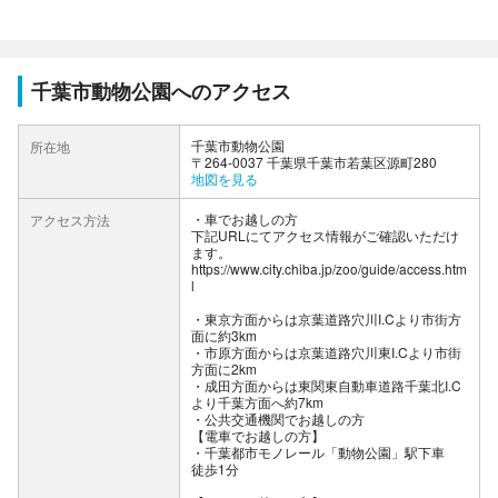
千葉市動物公園へのアクセス
千葉市動物公園
所在地
〒264-0037 千葉県千葉市若葉区源町280
地図を見る
車でお越しの方
アクセス方法
下記URLにてアクセス情報がご確認いただけ
ます。
https://www.city.chiba.jp/zoo/guide/access.htm
l
・東京方面からは京葉道路穴川I.Cより市街方
面に約3km
・市原方面からは京葉道路穴川東I.Cより市街
方面に2km
・成田方面からは東関東自動車道路千葉北I.C
より千葉方面へ約7km
公共交通機関でお越しの方
【電車でお越しの方】
・千葉都市モノレール「動物公園」駅下車
徒歩1分