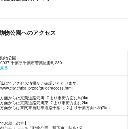
動物公園へのアクセス
動物公園
4-0037 千葉県千葉市若葉区源町280
見る
RLにてアクセス情報がご確認いただけます。
//www.city.chiba.jp/zoo/guide/access.html
方面からは京葉道路穴川I.Cより市街方面に約3km
方面からは京葉道路穴川東I.Cより市街方面に2km
方面からは東関東自動車道路千葉北I.Cより千葉方面へ約7km
でお越しの方】
都市モノレール「動物公園」駅下車 徒歩1分