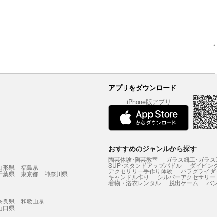
アプリをダウンロード
iPhone版アプリ
おすすめのジャンルから探す
陶芸体験･陶芸教室
ガラス細工･ガラス
SUP･スタンドアップパドル
ダイビン
山形県
福島県
アクセサリー手作り体験
パラグライダ
千葉県
東京都
神奈川県
キャンドル作り
シルバーアクセサリー
着物・浴衣レンタル
脱出ゲーム
バ
奈良県
和歌山県
山口県