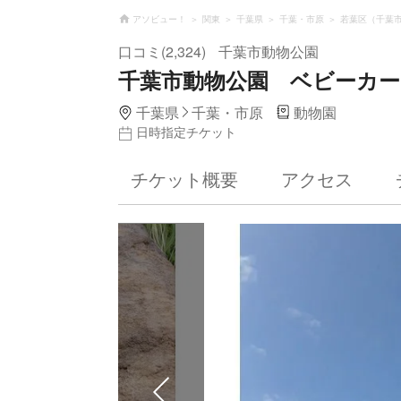
アソビュー！
関東
千葉県
千葉・市原
若葉区（千葉
口コミ(2,324)
千葉市動物公園
千葉市動物公園 ベビーカ
千葉県
千葉・市原
動物園
日時指定チケット
チケット概要
アクセス