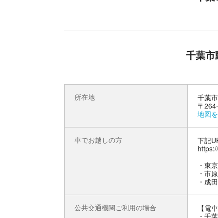
千葉市
所在地
千葉市
〒26
地図を
車でお越しの方
下記U
https:
・東京
・市原
・成田
公共交通機関ご利用の場合
【電車
・千葉