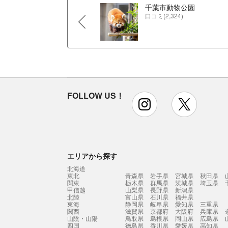
千葉市動物公園
口コミ(2,324)
FOLLOW US！
instagram
x
エリアから探す
北海道
東北
青森県
岩手県
宮城県
秋田県
関東
栃木県
群馬県
茨城県
埼玉県
甲信越
山梨県
長野県
新潟県
北陸
富山県
石川県
福井県
東海
静岡県
岐阜県
愛知県
三重県
関西
滋賀県
京都府
大阪府
兵庫県
山陰・山陽
鳥取県
島根県
岡山県
広島県
四国
徳島県
香川県
愛媛県
高知県