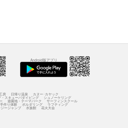
Android版アプリ
工房
日帰り温泉
カヌー･カヤック
グ・スキューバダイビング
シュノーケリング
ー
遊園地・テーマパーク
サーフィンスクール
 手作り体験
ボルダリング
ラフティング
ンジージャンプ
水族館
花火大会