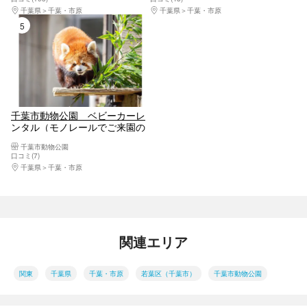
千葉県
千葉・市原
千葉県
千葉・市原
5位
千葉市動物公園 ベビーカーレ
ンタル（モノレールでご来園の
方）
千葉市動物公園
口コミ(7)
千葉県
千葉・市原
関連エリア
関東
千葉県
千葉・市原
若葉区（千葉市）
千葉市動物公園