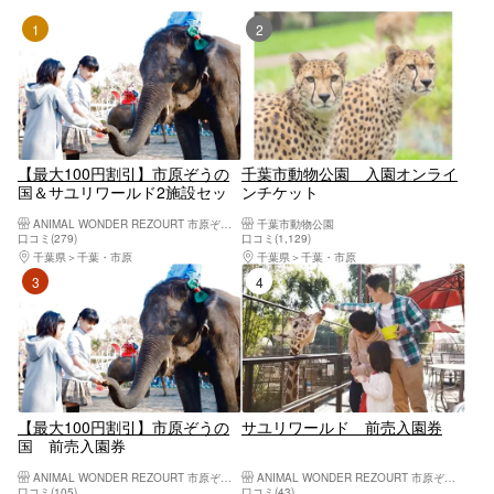
1位
2位
【最大100円割引】市原ぞうの
千葉市動物公園 入園オンライ
国＆サユリワールド2施設セッ
ンチケット
ト前売り入園券
ANIMAL WONDER REZOURT 市原ぞうの国・サユリワールド
千葉市動物公園
口コミ(279)
口コミ(1,129)
千葉県
千葉・市原
千葉県
千葉・市原
3位
4位
【最大100円割引】市原ぞうの
サユリワールド 前売入園券
国 前売入園券
ANIMAL WONDER REZOURT 市原ぞうの国・サユリワールド
ANIMAL WONDER REZOURT 市原ぞうの国・サユリワールド
口コミ(105)
口コミ(43)