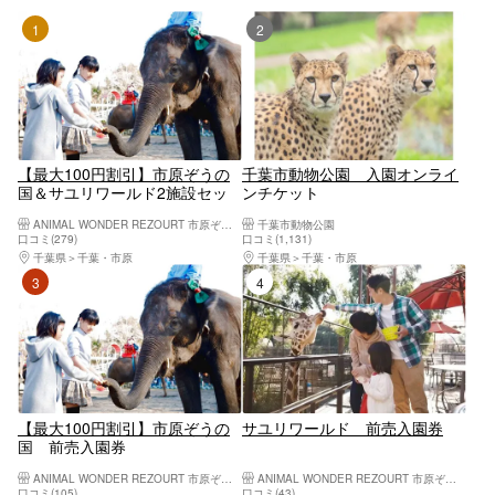
1位
2位
【最大100円割引】市原ぞうの
千葉市動物公園 入園オンライ
国＆サユリワールド2施設セッ
ンチケット
ト前売り入園券
ANIMAL WONDER REZOURT 市原ぞうの国・サユリワールド
千葉市動物公園
口コミ(279)
口コミ(1,131)
千葉県
千葉・市原
千葉県
千葉・市原
3位
4位
【最大100円割引】市原ぞうの
サユリワールド 前売入園券
国 前売入園券
ANIMAL WONDER REZOURT 市原ぞうの国・サユリワールド
ANIMAL WONDER REZOURT 市原ぞうの国・サユリワールド
口コミ(105)
口コミ(43)