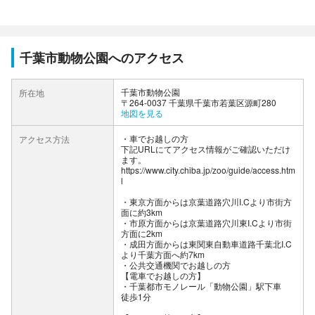
千葉市動物公園へのアクセス
千葉市動物公園
所在地
〒264-0037 千葉県千葉市若葉区源町280
地図を見る
車でお越しの方
アクセス方法
下記URLにてアクセス情報がご確認いただけ
ます。
https://www.city.chiba.jp/zoo/guide/access.htm
l
・東京方面からは京葉道路穴川I.Cより市街方
面に約3km
・市原方面からは京葉道路穴川東I.Cより市街
方面に2km
・成田方面からは東関東自動車道路千葉北I.C
より千葉方面へ約7km
公共交通機関でお越しの方
【電車でお越しの方】
・千葉都市モノレール「動物公園」駅下車
徒歩1分