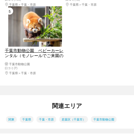
千葉県
千葉・市原
千葉県
千葉・市原
5位
千葉市動物公園 ベビーカーレ
ンタル（モノレールでご来園の
方）
千葉市動物公園
口コミ(7)
千葉県
千葉・市原
関連エリア
関東
千葉県
千葉・市原
若葉区（千葉市）
千葉市動物公園