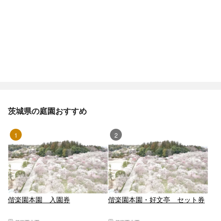
茨城県の庭園おすすめ
1位
2位
偕楽園本園 入園券
偕楽園本園・好文亭 セット券