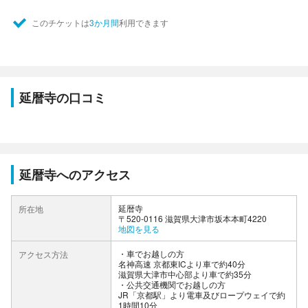
このチケットは
3か月間
利用できます
延暦寺の口コミ
延暦寺へのアクセス
延暦寺
所在地
〒520-0116 滋賀県大津市坂本本町4220
地図を見る
車でお越しの方
アクセス方法
名神高速 京都東ICより車で約40分
滋賀県大津市中心部より車で約35分
公共交通機関でお越しの方
JR「京都駅」より電車及びロープウェイで約
1時間10分