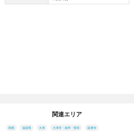
関連エリア
関西
滋賀県
大津
大津市・雄琴・堅田
延暦寺