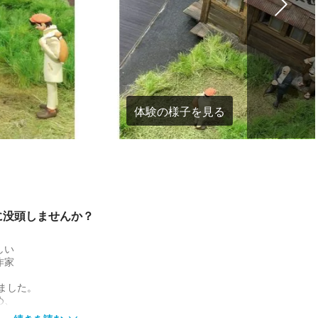
体験の様子を見る
に没頭しませんか？
しい
作家
ました。
め、
ー等