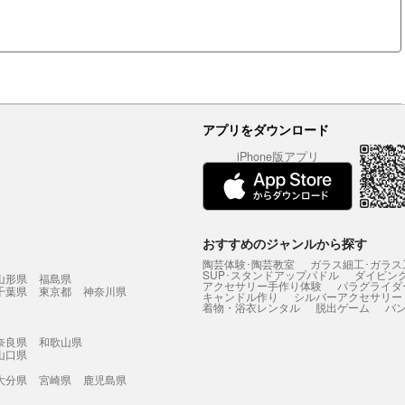
アプリをダウンロード
iPhone版アプリ
おすすめのジャンルから探す
陶芸体験･陶芸教室
ガラス細工･ガラス
SUP･スタンドアップパドル
ダイビン
山形県
福島県
アクセサリー手作り体験
パラグライダ
千葉県
東京都
神奈川県
キャンドル作り
シルバーアクセサリー
着物・浴衣レンタル
脱出ゲーム
バ
奈良県
和歌山県
山口県
大分県
宮崎県
鹿児島県