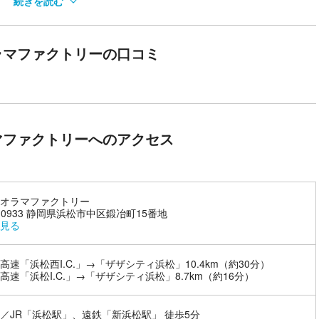
続きを読む
」の
皆様に
ラマファクトリーの口コミ
ご堪能ください。
とは
マファクトリーへのアクセス
入賞。
オラマファクトリー
ロモデラー王選手権」で5回の優勝を誇る人物で、
0-0933 静岡県浜松市中区鍛冶町15番地
見る
を始める。卒業後は工業模型製作会社にて、原子力プラントや工業模型
高速「浜松西I.C.」→「ザザシティ浜松」10.4km（約30分）
動。
高速「浜松I.C.」→「ザザシティ浜松」8.7km（約16分）
ント用情景を製作。
開催、模型教室の講師、テレビ出演など多数。
／JR「浜松駅」、遠鉄「新浜松駅」 徒歩5分