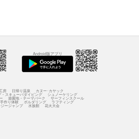
Android版アプリ
工房
日帰り温泉
カヌー･カヤック
グ・スキューバダイビング
シュノーケリング
ー
遊園地・テーマパーク
サーフィンスクール
 手作り体験
ボルダリング
ラフティング
ンジージャンプ
水族館
花火大会