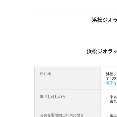
さまざまな作品を展示しています。
浜松の子供達や観光で訪れる皆様に「ものづくり
素晴らしさや ボビーとしての趣味の魅力を多くの
伝えます。
浜松ジオ
細部までじっくり見れば見るほど、模型の中から
会話が聞こえてきそうになります。
ジオラマの世界にある想いや情景を、じっくりと
浜松市を代表する造形作家＜山田卓司氏＞
浜松ジオラ
1959年（昭和34年）静岡県浜松市に生まれた、
日本を代表するジオラマ作家です。
幼い頃より模型工作を趣味とし、中学時代には
地元のデパートで行われた模型コンテストで毎年
所在地
浜松ジ
「情景王」と呼ばれており、TVチャンピオン「プ
〒43
高校時代には模型同好会を発足。
地図を
78年に上京、日本工学院専門学校に入学。
在学中に模型雑誌『月刊ホビージャパン』に執筆
の製作に従事。
車でお越しの方
・東名
87年浜松市に戻りフリーのプロモデラーとして活
・東名
模型雑誌で作品を発表する傍ら、商品原型、イベ
静岡、浜松、鳥取、沖縄などでジオラマ作品展を
公共交通機関ご利用の場合
・電車