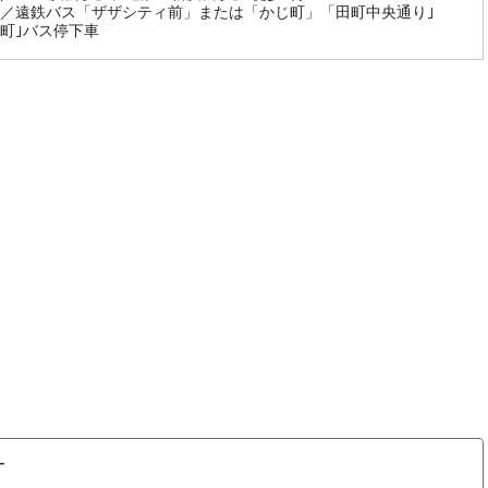
／遠鉄バス「ザザシティ前」または「かじ町」「田町中央通り｣
町｣バス停下車
ー