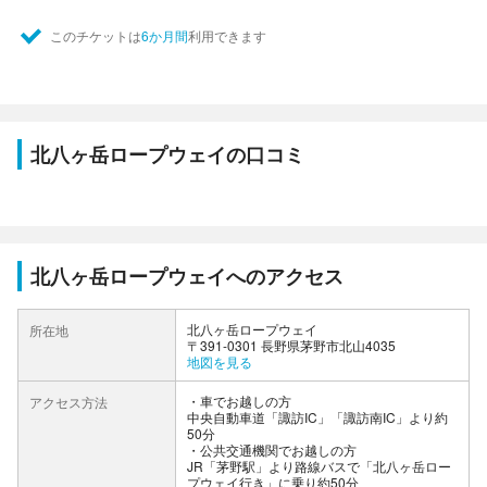
このチケットは
6か月間
利用できます
北八ヶ岳ロープウェイの口コミ
北八ヶ岳ロープウェイへのアクセス
北八ヶ岳ロープウェイ
所在地
〒391-0301 長野県茅野市北山4035
地図を見る
車でお越しの方
アクセス方法
中央自動車道「諏訪IC」「諏訪南IC」より約
50分
公共交通機関でお越しの方
JR「茅野駅」より路線バスで「北八ヶ岳ロー
プウェイ行き」に乗り約50分