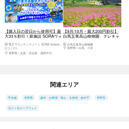
【購入日の翌日から使用可】最
【9月/10月・最大200円割引】
大33％割引！新施設 SORAウォ
白馬五竜高山植物園 テレキャ
ーターキッズパーク 1日入場
ビン＋入園料（展望リフトは運
竜王マウンテンリゾート SORA terrace（ソラテラス）
白馬五竜高山植物園
券
行日フリー乗車）
長野県
白馬・小谷
口コミ(1)
長野県
志賀・北志賀・湯田中渋
関連エリア
甲信越
長野県
蓼科・白樺湖・車山・女神湖・姫木平
茅野市
北八ヶ岳ロープウェイ