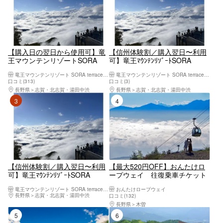
【購入日の翌日から使用可】竜
【信州体験割／購入翌日〜利用
王マウンテンリゾートSORA
可】竜王ﾏｳﾝﾃﾝﾘｿﾞｰﾄSORA
terrace（螺旋階段の施設利用&
terrace 螺旋階段&ロープウェイ
竜王マウンテンリゾート SORA terrace（ソラテラス）
竜王マウンテンリゾート SORA terrace（ソラテラス）
ロープウェイ1日乗車券）
1日 9/30迄
口コミ(313)
口コミ(3)
長野県
志賀・北志賀・湯田中渋
長野県
志賀・北志賀・湯田中渋
3位
4位
【信州体験割／購入翌日〜利用
【最大520円OFF】おんたけロ
可】竜王ﾏｳﾝﾃﾝﾘｿﾞｰﾄSORA
ープウェイ 往復乗車チケット
terrace 螺旋階段&ロープウェイ
（窓口にて紙チケットと要引き
竜王マウンテンリゾート SORA terrace（ソラテラス）
おんたけロープウェイ
1日 11/8迄
換え）
長野県
志賀・北志賀・湯田中渋
口コミ(132)
長野県
木曽
5位
6位