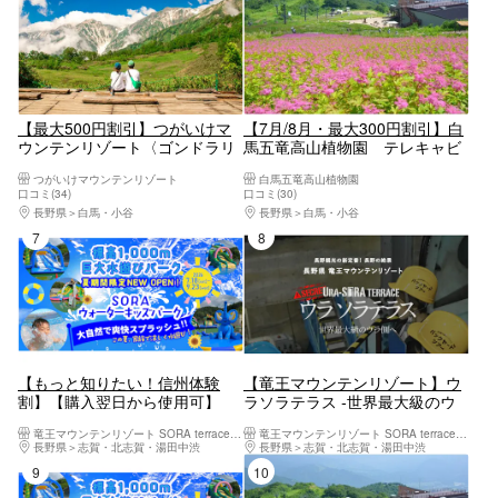
【最大500円割引】つがいけマ
【7月/8月・最大300円割引】白
ウンテンリゾート〈ゴンドラリ
馬五竜高山植物園 テレキャビ
フト+ロープウェイ+自然園入園
ン＋入園料（展望リフトは運行
つがいけマウンテンリゾート
白馬五竜高山植物園
料〉
日フリー乗車）
口コミ(34)
口コミ(30)
長野県
白馬・小谷
長野県
白馬・小谷
7位
8位
【もっと知りたい！信州体験
【竜王マウンテンリゾート】ウ
割】【購入翌日から使用可】
ラソラテラス -世界最大級のウ
SORAウォーターキッズパーク
ラ側へ-
竜王マウンテンリゾート SORA terrace（ソラテラス）
竜王マウンテンリゾート SORA terrace（ソラテラス）
1日入場券 9月23日まで有効
長野県
志賀・北志賀・湯田中渋
長野県
志賀・北志賀・湯田中渋
9位
10位