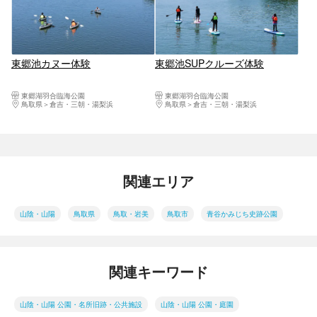
東郷池カヌー体験
東郷池SUPクルーズ体験
東郷湖羽合臨海公園
東郷湖羽合臨海公園
鳥取県
倉吉・三朝・湯梨浜
鳥取県
倉吉・三朝・湯梨浜
関連エリア
山陰・山陽
鳥取県
鳥取・岩美
鳥取市
青谷かみじち史跡公園
関連キーワード
山陰・山陽 公園・名所旧跡・公共施設
山陰・山陽 公園・庭園