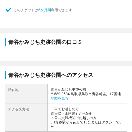
このチケットは
6か月間
利用できます
青谷かみじち史跡公園の口コミ
青谷かみじち史跡公園へのアクセス
青谷かみじち史跡公園
所在地
〒689-0534 鳥取県鳥取市青谷町吉川17番地
地図を見る
車でお越しの方
アクセス方法
青谷IC（山陰道）から5分
公共交通機関でお越しの方
JR青谷駅から徒歩で15分またはタクシーで5
分