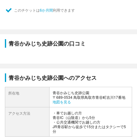
このチケットは
6か月間
利用できます
青谷かみじち史跡公園の口コミ
青谷かみじち史跡公園へのアクセス
青谷かみじち史跡公園
所在地
〒689-0534 鳥取県鳥取市青谷町吉川17番地
地図を見る
車でお越しの方
アクセス方法
青谷IC（山陰道）から5分
公共交通機関でお越しの方
JR青谷駅から徒歩で15分またはタクシーで5
分