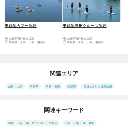
東郷池カヌー体験
東郷池SUPクルーズ体験
東郷湖羽合臨海公園
東郷湖羽合臨海公園
鳥取県
倉吉・三朝・湯梨浜
鳥取県
倉吉・三朝・湯梨浜
関連エリア
山陰・山陽
鳥取県
鳥取・岩美
鳥取市
青谷かみじち史跡公園
関連キーワード
山陰・山陽 公園・名所旧跡・公共施設
山陰・山陽 公園・庭園