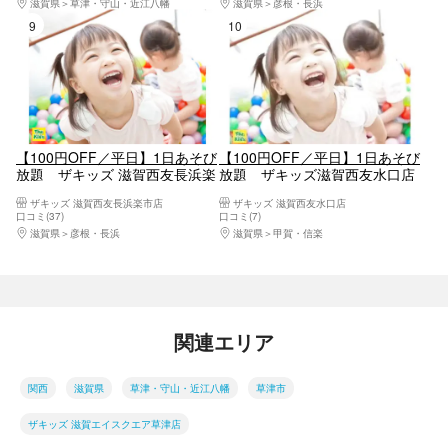
滋賀県
草津・守山・近江八幡
滋賀県
彦根・長浜
9位
10位
【100円OFF／平日】1日あそび
【100円OFF／平日】1日あそび
放題 ザキッズ 滋賀西友長浜楽
放題 ザキッズ滋賀西友水口店
市店
ザキッズ 滋賀西友長浜楽市店
ザキッズ 滋賀西友水口店
口コミ(37)
口コミ(7)
滋賀県
彦根・長浜
滋賀県
甲賀・信楽
関連エリア
関西
滋賀県
草津・守山・近江八幡
草津市
ザキッズ 滋賀エイスクエア草津店