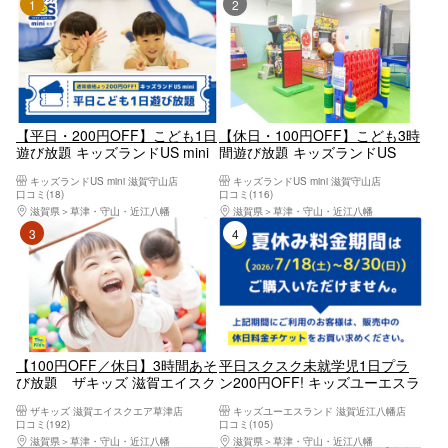
1位
2位
【平日・200円OFF】こども1日
【休日・100円OFF】こども3時
遊び放題 キッズランドUS mini
間遊び放題 キッズランドUS
滋賀守山店
mini 滋賀守山店
キッズランドUS mini 滋賀守山店
キッズランドUS mini 滋賀守山店
口コミ(18)
口コミ(116)
滋賀県
草津・守山・近江八幡
滋賀県
草津・守山・近江八幡
3位
4位
【100円OFF／休日】3時間あそ
平日スクスク未就学児1日プラ
び放題 ザキッズ 滋賀エイスク
ン200円OFF! キッズユーエスラ
エア草津店
ンド 滋賀近江八幡店
ザキッズ 滋賀エイスクエア草津店
キッズユーエスランド 滋賀近江八幡店
口コミ(192)
口コミ(105)
滋賀県
草津・守山・近江八幡
滋賀県
草津・守山・近江八幡