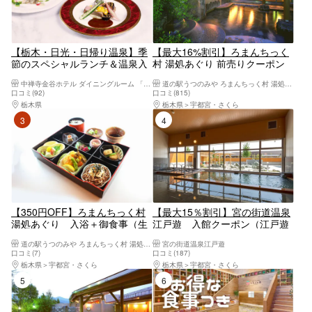
【栃木・日光・日帰り温泉】季
【最大16%割引】ろまんちっく
節のスペシャルランチ＆温泉入
村 湯処あぐり 前売りクーポン
浴付きの贅沢プラン！
（入館料）
中禅寺金谷ホテル ダイニングルーム 「みずなら」
道の駅うつのみや ろまんちっく村 湯処あぐり
口コミ(92)
口コミ(815)
栃木県
日光・霧降高原・奥日光・中禅寺湖・今市
栃木県
宇都宮・さくら
3位
4位
【350円OFF】ろまんちっく村
【最大15％割引】宮の街道温泉
湯処あぐり 入浴＋御食事（生
江戸遊 入館クーポン（江戸遊
ゆば弁当orゆめポーク とんかつ
オリジナルタオル＋レンタルバ
道の駅うつのみや ろまんちっく村 湯処あぐり
宮の街道温泉江戸遊
膳）
スタオル付）
口コミ(7)
口コミ(187)
栃木県
宇都宮・さくら
栃木県
宇都宮・さくら
5位
6位