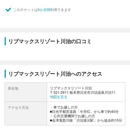
このチケットは
6か月間
利用できます
リブマックスリゾート川治の口コミ
リブマックスリゾート川治へのアクセス
リブマックスリゾート川治
所在地
〒321-2611 栃木県日光市川治温泉川治11
地図を見る
車でお越しの方
アクセス方法
■日光宇都宮道路「今市IC」から車で約40分
公共交通機関でお越しの方
■会津鬼怒川線「川治湯元駅」から徒歩約10分