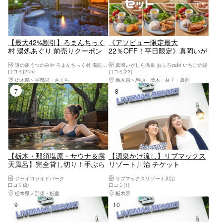
【最大42%割引】ろまんちっく
《アソビュー限定最大
村 湯処あぐり 前売りクーポン
22％OFF！平日限定》真岡いが
（入館＋フェイスタオル）
しら温泉 おふろcaféいちごの湯
道の駅うつのみや ろまんちっく村 湯処あぐり
真岡いがしら温泉 おふろcafé いちごの湯
お得な食事付きパッケージプラ
口コミ(245)
口コミ(23)
ン
栃木県
宇都宮・さくら
栃木県
馬頭・茂木・益子・真岡
7位
8位
【栃木・那須塩原・サウナ＆露
【源泉かけ流し】リブマックス
天風呂】完全貸し切り！手ぶら
リゾート川治 チケット
OK！まるで森の中に浮かぶ感
ジャイロライドパーク
リブマックスリゾート川治
覚！日帰りで楽しめる最高なサ
口コミ(2)
口コミ(1)
ウナと露天風呂
栃木県
那須・板室
栃木県
日光・霧降高原・奥日光・中禅寺湖・
9位
10位