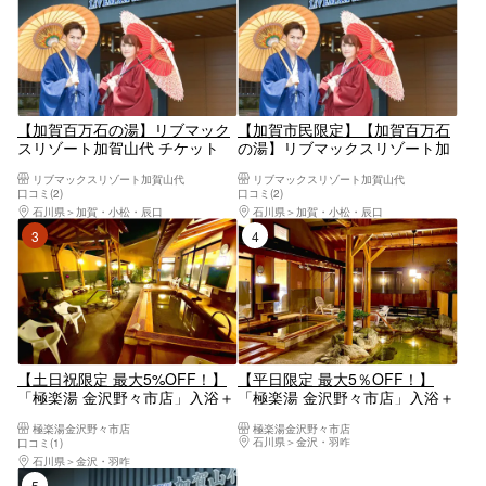
【加賀百万石の湯】リブマック
【加賀市民限定】【加賀百万石
スリゾート加賀山代 チケット
の湯】リブマックスリゾート加
（入館＋タオルセット）
賀山代 チケット
リブマックスリゾート加賀山代
リブマックスリゾート加賀山代
口コミ(2)
口コミ(2)
石川県
加賀・小松・辰口
石川県
加賀・小松・辰口
3位
4位
【土日祝限定 最大5%OFF！】
【平日限定 最大5％OFF！】
「極楽湯 金沢野々市店」入浴＋
「極楽湯 金沢野々市店」入浴＋
タオルセットチケット※タオル
タオルセットチケット※タオル
極楽湯金沢野々市店
極楽湯金沢野々市店
セットは大人のみ
セットは大人のみ
石川県
金沢・羽咋
口コミ(1)
石川県
金沢・羽咋
5位