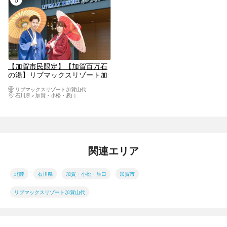
【加賀市民限定】【加賀百万石
の湯】リブマックスリゾート加
賀山代 チケット（入館＋フェイ
リブマックスリゾート加賀山代
スタオル）
石川県
加賀・小松・辰口
関連エリア
北陸
石川県
加賀・小松・辰口
加賀市
リブマックスリゾート加賀山代