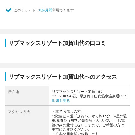
このチケットは
6か月間
利用できます
リブマックスリゾート加賀山代の口コミ
リブマックスリゾート加賀山代へのアクセス
リブマックスリゾート加賀山代
所在地
〒922-0254 石川県加賀市山代温泉温泉通32-1
地図を見る
車でお越しの方
アクセス方法
北陸自動車道「加賀IC」から約15分 ※屋外駐
車場78台（無料／先着順／大型バス可）お電
話のみの受付になりますので、ご希望の方は
事前にご連絡ください。
公共交通機関でお越しの方