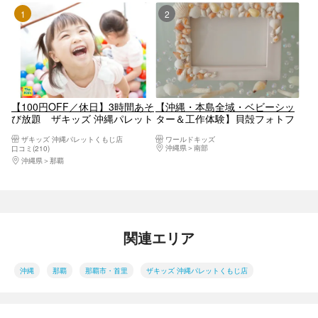
1位
2位
【100円OFF／休日】3時間あそ
【沖縄・本島全域・ベビーシッ
び放題 ザキッズ 沖縄パレット
ター＆工作体験】貝殻フォトフ
くもじ店
レーム
ザキッズ 沖縄パレットくもじ店
ワールドキッズ
沖縄県
南部
口コミ(210)
沖縄県
那覇
関連エリア
沖縄
那覇
那覇市・首里
ザキッズ 沖縄パレットくもじ店