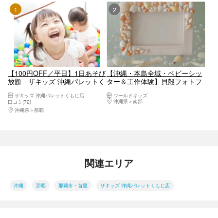
1位
2位
【100円OFF／平日】1日あそび
【沖縄・本島全域・ベビーシッ
放題 ザキッズ 沖縄パレットく
ター＆工作体験】貝殻フォトフ
もじ店
レーム
ザキッズ 沖縄パレットくもじ店
ワールドキッズ
沖縄県
南部
口コミ(72)
沖縄県
那覇
関連エリア
沖縄
那覇
那覇市・首里
ザキッズ 沖縄パレットくもじ店