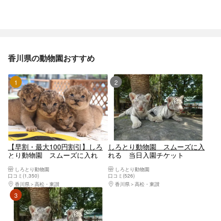
香川県の動物園おすすめ
1位
2位
【早割・最大100円割引】しろ
しろとり動物園 スムーズに入
とり動物園 スムーズに入れ
れる 当日入園チケット
る 早割チケット
しろとり動物園
しろとり動物園
口コミ(1,350)
口コミ(526)
香川県
高松・東讃
香川県
高松・東讃
3位