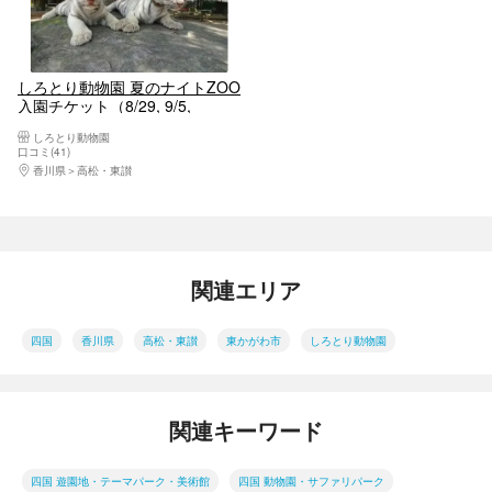
しろとり動物園 夏のナイトZOO
入園チケット（8/29, 9/5,
9/12）
しろとり動物園
口コミ(41)
香川県
高松・東讃
関連エリア
四国
香川県
高松・東讃
東かがわ市
しろとり動物園
関連キーワード
四国 遊園地・テーマパーク・美術館
四国 動物園・サファリパーク