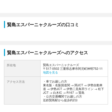
賢島エスパーニャクルーズの口コミ
賢島エスパーニャクルーズへのアクセス
賢島エスパーニャクルーズ
所在地
〒517-0502 三重県志摩市阿児町神明752-11
地図を見る
車でお越しの方
アクセス方法
東名阪・名阪国道関 → 関JCT → 伊勢自動車
道 → 伊勢JCT → 伊勢二見鳥羽ライン → 松下
JCT → 白木IC → R167 → 賢島
公共交通機関でお越しの方
近鉄賢島駅から徒歩約2分