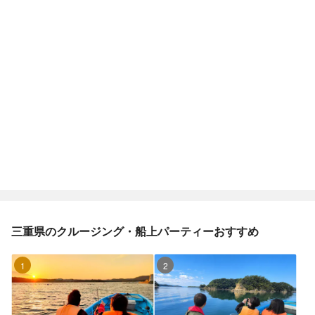
三重県のクルージング・船上パーティーおすすめ
1位
2位