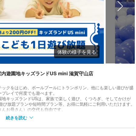
体験の様子を見る
遊園地キッズランドUS mini 滋賀守山店
チックをはじめ、ボールプールにトランポリン、他にも楽しい遊びが盛
ープレイで何度でも遊べます。
園地キッズランドUSは、家族で楽しく遊び、くつろぎ、そしてかけが
 遊び放題プランや短時間プラン等、お得に気軽にご利用いただけます。
さんお母さん）の交代も自由です。
気を気にせずゆっくり遊べる全天候型屋内遊園地。幼児、小学生のお子
続きを読む
クです。
ています。