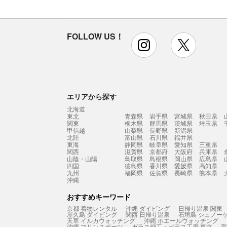
FOLLOW US！
instagram
x
エリアから探す
北海道
東北
青森県
岩手県
宮城県
秋田県
関東
栃木県
群馬県
茨城県
埼玉県
甲信越
山梨県
長野県
新潟県
北陸
富山県
石川県
福井県
東海
静岡県
岐阜県
愛知県
三重県
関西
滋賀県
京都府
大阪府
兵庫県
山陰・山陽
鳥取県
島根県
岡山県
広島県
四国
徳島県
香川県
愛媛県
高知県
九州
福岡県
佐賀県
長崎県
熊本県
沖縄
おすすめキーワード
京都 着物レンタル
沖縄 ダイビング
日帰り温泉 関東
屋久島 ダイビング
関西 日帰り温泉
石垣島 シュノー
天草 イルカウォッチング
沖縄 ホエールウォッチング
沖縄 マリンスポーツ
ガラス細工・ガラス工房 東京
宮