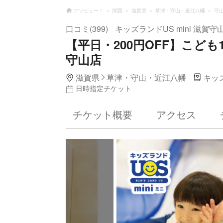
アソビュー！
関西
滋賀県
草津・守山・近江八幡
守
口コミ(399)
キッズランドUS mini 滋賀守
【平日・200円OFF】こども1
守山店
滋賀県
草津・守山・近江八幡
キッ
日時指定チケット
チケット概要
アクセス