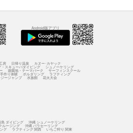
Android版アプリ
工房
日帰り温泉
カヌー･カヤック
グ・スキューバダイビング
シュノーケリング
ー
遊園地・テーマパーク
サーフィンスクール
 手作り体験
ボルダリング
ラフティング
ンジージャンプ
水族館
花火大会
垣島 ダイビング
沖縄 シュノーケリング
 クルージング
沖縄 パラセーリング
ィング
ラフティング 関西
いちご狩り 関東