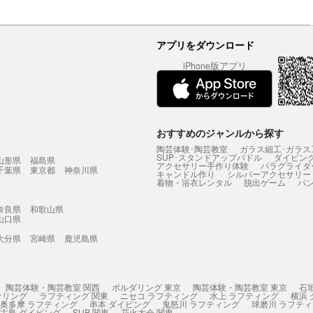
アプリをダウンロード
iPhone版アプリ
おすすめのジャンルから探す
陶芸体験･陶芸教室
ガラス細工･ガラス
SUP･スタンドアップパドル
ダイビン
山形県
福島県
アクセサリー手作り体験
パラグライダ
千葉県
東京都
神奈川県
キャンドル作り
シルバーアクセサリー
着物・浴衣レンタル
脱出ゲーム
バ
奈良県
和歌山県
山口県
大分県
宮崎県
鹿児島県
陶芸体験・陶芸教室 関西
ボルダリング 東京
陶芸体験・陶芸教室 東京
石
ケリング
ラフティング 関東
ニセコ ラフティング
水上 ラフティング
横浜
奥多摩 ラフティング
串本 ダイビング
鬼怒川 ラフティング
球磨川 ラフテ
古島 ダイビング
SUP 関東
花火大会 関東