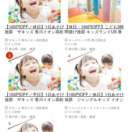
【100円OFF／休日】1日あそび
【休日・100円OFF】こども3時
放題 ザキッズ 香川イオン高松
間遊び放題 キッズランドUS 香
東店
川高松店
ザキッズ 香川イオン高松東店
キッズランドUS 香川高松店
口コミ(704)
口コミ(8)
香川県
高松・東讃
香川県
高松・東讃
3位
4位
【100円OFF／平日】1日あそび
【100円OFF／休日】1日あそび
放題 ザキッズ 香川イオン高松
放題 ジャングルキッズ イオン
東店
モール高松店
ザキッズ 香川イオン高松東店
ジャングルキッズ イオンモール高松店
口コミ(249)
口コミ(138)
香川県
高松・東讃
香川県
高松・東讃
5位