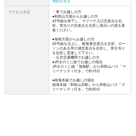
地図を見る
車でお越しの方
アクセス方法
●和歌山方面からお越しの方
42号線を南下し、マリーナ入口交差点を右
折、突当りの交差点を左折し海沿いの道を直
進ください。
●海南方面からお越しの方
42号線を北上し、船尾東交差点を左折、ロー
ソンのある琴の浦交差点を左折し、突き当り
を右折し直進して下さい。
公共交通機関でお越しの方
●JRきのくに線でお越しの場合
JRきのくに線「海南駅」から和歌山バス「マ
リーナシティ行き」で約15分
●南海本線でお越しの場合
南海本線『和歌山市駅』から和歌山バス「マ
リーナシティ行き」で約30分