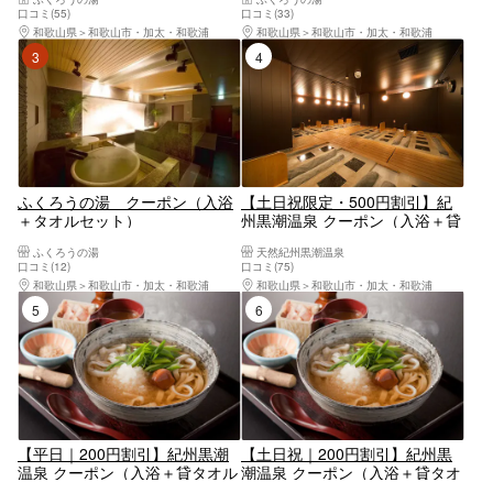
くろうの湯 入浴券
口コミ(55)
口コミ(33)
和歌山県
和歌山市・加太・和歌浦
和歌山県
和歌山市・加太・和歌浦
3位
4位
ふくろうの湯 クーポン（入浴
【土日祝限定・500円割引】紀
＋タオルセット）
州黒潮温泉 クーポン（入浴＋貸
タオルセット＋岩盤浴）
ふくろうの湯
天然紀州黒潮温泉
口コミ(12)
口コミ(75)
和歌山県
和歌山市・加太・和歌浦
和歌山県
和歌山市・加太・和歌浦
5位
6位
【平日｜200円割引】紀州黒潮
【土日祝｜200円割引】紀州黒
温泉 クーポン（入浴＋貸タオル
潮温泉 クーポン（入浴＋貸タオ
セット＋紀州めん）
ルセット＋紀州めん）