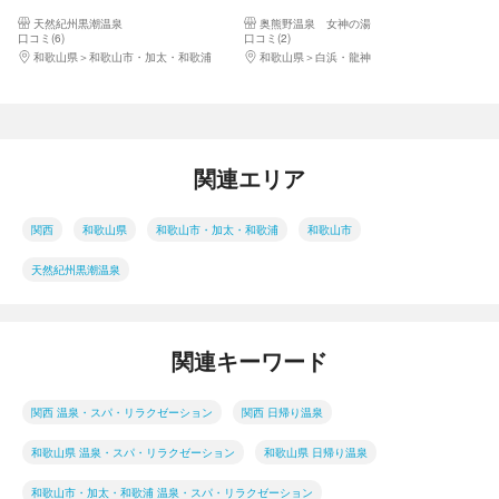
ワナ」）セットのお得なプラン
天然紀州黒潮温泉
奥熊野温泉 女神の湯
＊利用不可日あり
口コミ(6)
口コミ(2)
和歌山県
和歌山市・加太・和歌浦
和歌山県
白浜・龍神
関連エリア
関西
和歌山県
和歌山市・加太・和歌浦
和歌山市
天然紀州黒潮温泉
関連キーワード
関西 温泉・スパ・リラクゼーション
関西 日帰り温泉
和歌山県 温泉・スパ・リラクゼーション
和歌山県 日帰り温泉
和歌山市・加太・和歌浦 温泉・スパ・リラクゼーション