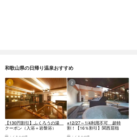
和歌山県の日帰り温泉おすすめ
1位
2位
【130円割引】ふくろうの湯
※12/27～1/4利用不可 超特
クーポン（入浴＋岩盤浴）
割！【16％割引】関西屈指
の"泡"で温まる。天然温泉 ふ
ふくろうの湯
ふくろうの湯