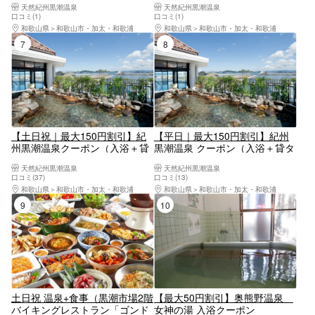
天然紀州黒潮温泉
天然紀州黒潮温泉
口コミ(1)
口コミ(1)
和歌山県
和歌山市・加太・和歌浦
和歌山県
和歌山市・加太・和歌浦
7位
8位
【土日祝｜最大150円割引】紀
【平日｜最大150円割引】紀州
州黒潮温泉クーポン（入浴＋貸
黒潮温泉 クーポン（入浴＋貸タ
タオルセット）※小人は貸フェ
オルセット）小人は貸フェイス
天然紀州黒潮温泉
天然紀州黒潮温泉
イスタオルのみ
タオルのみ
口コミ(37)
口コミ(13)
和歌山県
和歌山市・加太・和歌浦
和歌山県
和歌山市・加太・和歌浦
9位
10位
土日祝 温泉+食事（黒潮市場2階
【最大50円割引】奥熊野温泉
バイキングレストラン「ゴンド
女神の湯 入浴クーポン