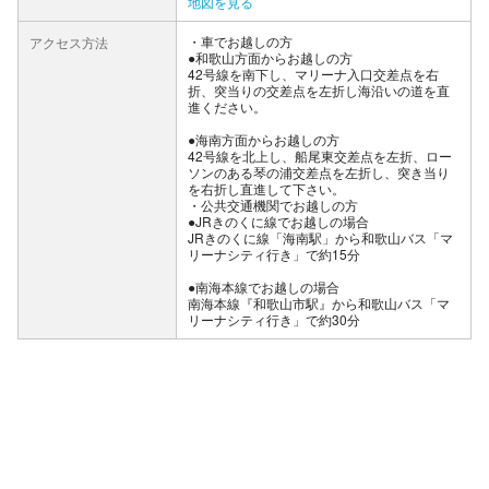
地図を見る
車でお越しの方
アクセス方法
●和歌山方面からお越しの方
42号線を南下し、マリーナ入口交差点を右
折、突当りの交差点を左折し海沿いの道を直
進ください。
●海南方面からお越しの方
42号線を北上し、船尾東交差点を左折、ロー
ソンのある琴の浦交差点を左折し、突き当り
を右折し直進して下さい。
公共交通機関でお越しの方
●JRきのくに線でお越しの場合
JRきのくに線「海南駅」から和歌山バス「マ
リーナシティ行き」で約15分
●南海本線でお越しの場合
南海本線『和歌山市駅』から和歌山バス「マ
リーナシティ行き」で約30分