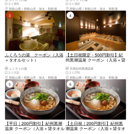
くろうの湯 入浴券
口コミ(55)
口コミ(32)
和歌山県
和歌山市・加太・和歌浦
和歌山県
和歌山市・加太・和歌浦
3位
4位
ふくろうの湯 クーポン（入浴
【土日祝限定・500円割引】紀
＋タオルセット）
州黒潮温泉 クーポン（入浴＋貸
タオルセット＋岩盤浴）
ふくろうの湯
天然紀州黒潮温泉
口コミ(12)
口コミ(75)
和歌山県
和歌山市・加太・和歌浦
和歌山県
和歌山市・加太・和歌浦
5位
6位
【平日｜200円割引】紀州黒潮
【土日祝｜200円割引】紀州黒
温泉 クーポン（入浴＋貸タオル
潮温泉 クーポン（入浴＋貸タオ
セット＋紀州めん）
ルセット＋紀州めん）