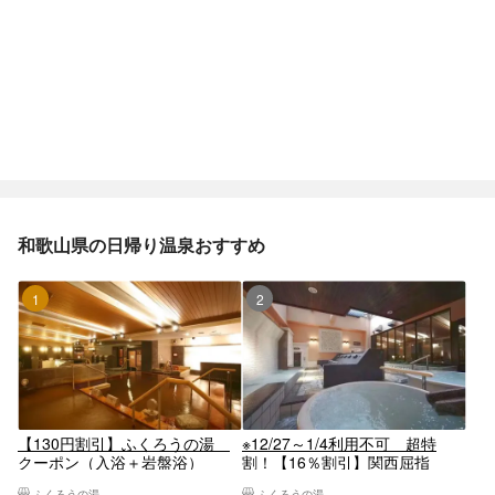
和歌山県の日帰り温泉おすすめ
1位
2位
【130円割引】ふくろうの湯
※12/27～1/4利用不可 超特
クーポン（入浴＋岩盤浴）
割！【16％割引】関西屈指
の"泡"で温まる。天然温泉 ふ
ふくろうの湯
ふくろうの湯