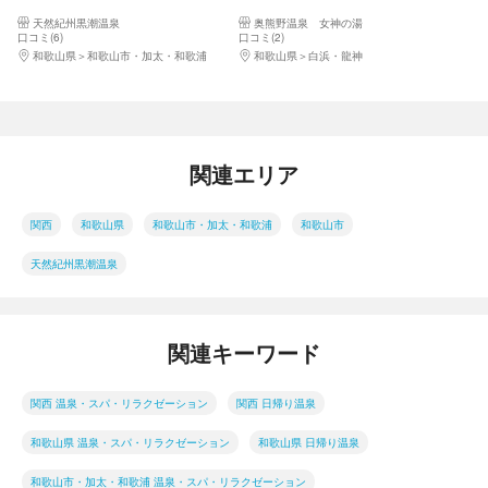
ワナ」）がセットのお得なプラ
天然紀州黒潮温泉
奥熊野温泉 女神の湯
ン＊利用不可日あり
口コミ(6)
口コミ(2)
和歌山県
和歌山市・加太・和歌浦
和歌山県
白浜・龍神
関連エリア
関西
和歌山県
和歌山市・加太・和歌浦
和歌山市
天然紀州黒潮温泉
関連キーワード
関西 温泉・スパ・リラクゼーション
関西 日帰り温泉
和歌山県 温泉・スパ・リラクゼーション
和歌山県 日帰り温泉
和歌山市・加太・和歌浦 温泉・スパ・リラクゼーション