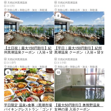
天然紀州黒潮温泉
天然紀州黒潮温泉
口コミ(1)
口コミ(1)
和歌山県
和歌山市・加太・和歌浦
和歌山県
和歌山市・加太・和歌浦
7位
8位
【土日祝｜最大150円割引】紀
【平日｜最大150円割引】紀州
州黒潮温泉クーポン（入浴＋貸
黒潮温泉 クーポン（入浴＋貸タ
タオルセット）※小人は貸フェ
オルセット）小人は貸フェイス
天然紀州黒潮温泉
天然紀州黒潮温泉
イスタオルのみ
タオルのみ
口コミ(37)
口コミ(12)
和歌山県
和歌山市・加太・和歌浦
和歌山県
和歌山市・加太・和歌浦
9位
10位
平日限定 温泉+食事（黒潮市場
【最大50円割引】奥熊野温泉
バイキングレストラン「ゴンド
女神の湯 入浴クーポン