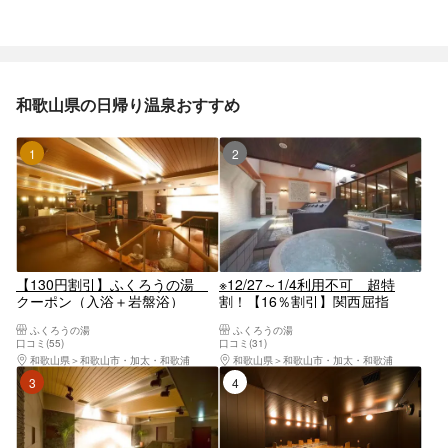
和歌山県の日帰り温泉おすすめ
1位
2位
【130円割引】ふくろうの湯
※12/27～1/4利用不可 超特
クーポン（入浴＋岩盤浴）
割！【16％割引】関西屈指
の"泡"で温まる。天然温泉 ふ
ふくろうの湯
ふくろうの湯
くろうの湯 入浴券
口コミ(55)
口コミ(31)
和歌山県
和歌山市・加太・和歌浦
和歌山県
和歌山市・加太・和歌浦
3位
4位