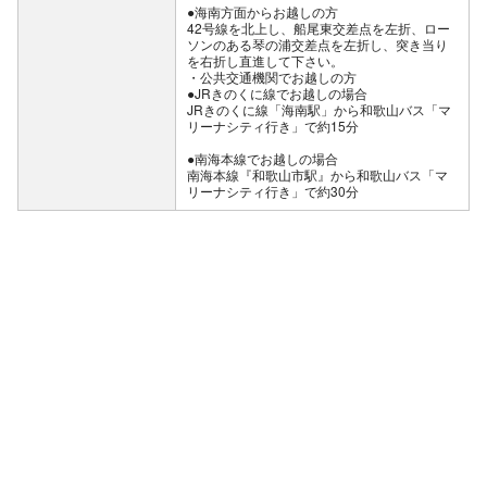
●海南方面からお越しの方
42号線を北上し、船尾東交差点を左折、ロー
ソンのある琴の浦交差点を左折し、突き当り
を右折し直進して下さい。
公共交通機関でお越しの方
●JRきのくに線でお越しの場合
JRきのくに線「海南駅」から和歌山バス「マ
リーナシティ行き」で約15分
●南海本線でお越しの場合
南海本線『和歌山市駅』から和歌山バス「マ
リーナシティ行き」で約30分