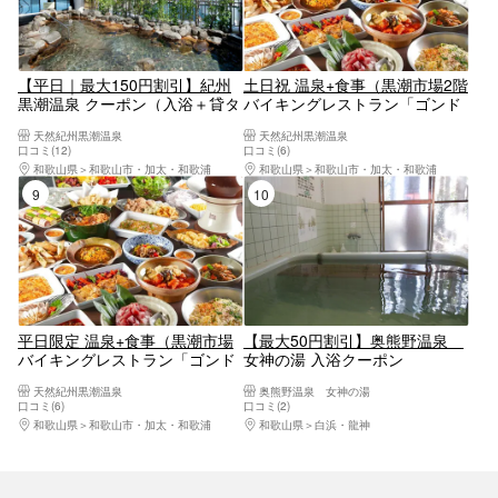
【平日｜最大150円割引】紀州
土日祝 温泉+食事（黒潮市場2階
黒潮温泉 クーポン（入浴＋貸タ
バイキングレストラン「ゴンド
オルセット）小人は貸フェイス
ワナ」）セットのお得なプラン
天然紀州黒潮温泉
天然紀州黒潮温泉
タオルのみ
＊利用不可日あり
口コミ(12)
口コミ(6)
和歌山県
和歌山市・加太・和歌浦
和歌山県
和歌山市・加太・和歌浦
9位
10位
平日限定 温泉+食事（黒潮市場
【最大50円割引】奥熊野温泉
バイキングレストラン「ゴンド
女神の湯 入浴クーポン
ワナ」）がセットのお得なプラ
天然紀州黒潮温泉
奥熊野温泉 女神の湯
ン＊利用不可日あり
口コミ(6)
口コミ(2)
和歌山県
和歌山市・加太・和歌浦
和歌山県
白浜・龍神