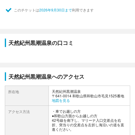
このチケットは
2026年9月30日まで
利用できます
天然紀州黒潮温泉の口コミ
天然紀州黒潮温泉へのアクセス
天然紀州黒潮温泉
所在地
〒641-0014 和歌山県和歌山市毛見1525番地
地図を見る
車でお越しの方
アクセス方法
●和歌山方面からお越しの方
42号線を南下し、マリーナ入口交差点を右
折、突当りの交差点を左折し海沿いの道を直
進ください。