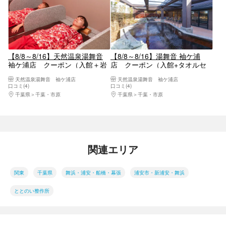
【8/8～8/16】天然温泉湯舞音
【8/8～8/16】湯舞音 袖ケ浦
袖ケ浦店 クーポン（入館＋岩
店 クーポン（入館+タオルセ
盤浴＋タオルセット）
ット）
天然温泉湯舞音 袖ケ浦店
天然温泉湯舞音 袖ケ浦店
口コミ(4)
口コミ(4)
千葉県
千葉・市原
千葉県
千葉・市原
関連エリア
関東
千葉県
舞浜・浦安・船橋・幕張
浦安市・新浦安・舞浜
ととのい整作所