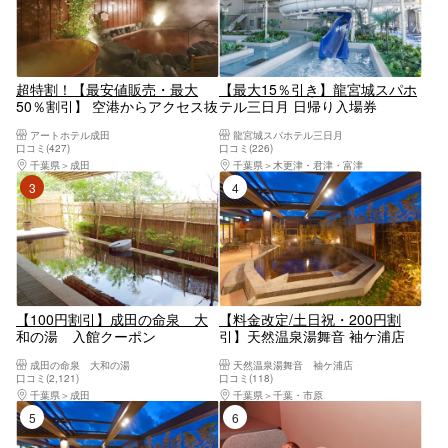
超特割！【最安値販売・最大
【最大15％引き】龍宮城スパホ
50％割引】 空港からアクセス抜
テル三日月 日帰り入場券
群！アートホテル成田 日帰り入
アートホテル成田
龍宮城スパホテル三日月
浴チケット
口コミ(427)
口コミ(226)
千葉県
成田
千葉県
木更津・君津・富津
3位
4位
【100円割引】成田の命泉 大
【料金改定/土日祝・200円割
和の湯 入館クーポン
引】天然温泉湯舞音 袖ケ浦店
クーポン（入館+タオルセッ
成田の命泉 大和の湯
天然温泉湯舞音 袖ケ浦店
ト）
口コミ(2,121)
口コミ(118)
千葉県
成田
千葉県
千葉・市原
5位
6位