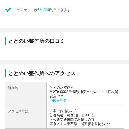
このチケットは
6か月間
利用できます
ととのい整作所の口コミ
ととのい整作所へのアクセス
ととのい整作所
所在地
〒279-0002 千葉県浦安市北栄1-14-1 西友浦
安店PartⅡ
地図を見る
車でお越しの方
アクセス方法
首都高速 葛西出口より15分
公共交通機関でお越しの方
東京メトロ東西線 浦安駅より徒歩1分