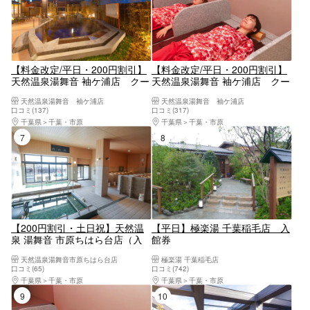
【料金改定/平日・200円割引】
【料金改定/平日・200円割引】
天然温泉湯舞音 袖ケ浦店 クー
天然温泉湯舞音 袖ケ浦店 クー
ポン（入館+タオルセット）
ポン（入館＋岩盤浴＋タオルセ
天然温泉湯舞音 袖ケ浦店
天然温泉湯舞音 袖ケ浦店
ット）
口コミ(137)
口コミ(317)
千葉県
千葉・市原
千葉県
千葉・市原
7位
8位
【200円割引・土日祝】天然温
【平日】極楽湯 千葉稲毛店 入
泉 湯舞音 市原ちはら台店（入
館券
館＋レンタルタオルセット）
天然温泉湯舞音市原ちはら台店
極楽湯 千葉稲毛店
口コミ(65)
口コミ(742)
千葉県
千葉・市原
千葉県
千葉・市原
9位
10位