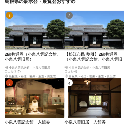
島根県の展示会・展覧会おすすめ
1位
2位
2館共通券（小泉八雲記念館、
【松江市民 割引】2館共通券
小泉八雲旧居）
（小泉八雲記念館、小泉八雲旧
居）
小泉八雲記念館・小泉八雲旧居
小泉八雲記念館・小泉八雲旧居
口コミ(117)
口コミ(4)
島根県
松江・安来・玉造・奥出雲
島根県
松江・安来・玉造・奥出雲
3位
4位
小泉八雲記念館 入館券
小泉八雲旧居 入館券